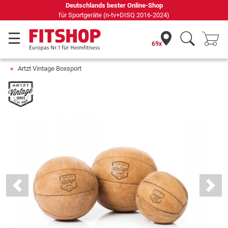
Deutschlands bester Online-Shop
für Sportgeräte (n-tv+DISQ 2016-2024)
69x
Artzt Vintage Boxsport
Previous
Next