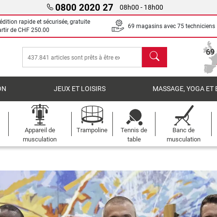
0800 2020 27
08h00 - 18h00
dition rapide et sécurisée, gratuite
69 magasins avec 75 techniciens
artir de
CHF 250.00
chercher
69
ON
JEUX ET LOISIRS
MASSAGE, YOGA ET 
Appareil de
Trampoline
Tennis de
Banc de
musculation
table
musculation