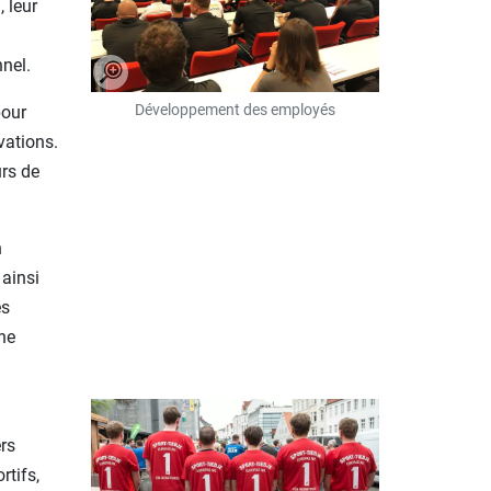
 leur
nnel.
Développement des employés
pour
vations.
rs de
n
ainsi
es
ne
rs
rtifs,