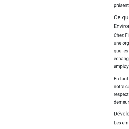
présenta
Ce qu
Enviro
Chez Fi
une org
que les
échange
employé
En tant
notre c
respect
demeure
Dével
Les emp