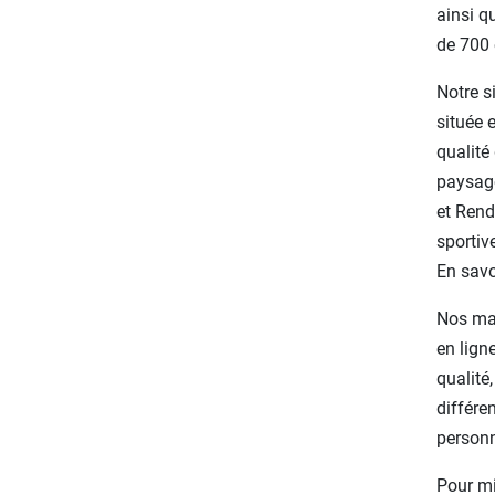
ainsi q
de 700 
Notre s
située 
qualité
paysage
et Rend
sportiv
En savo
Nos mag
en lign
qualité
différe
personn
Pour mi