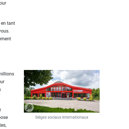
our
 en tant
vous.
lement
illions
eur
s
x
pose
Sièges sociaux internationaux
es,