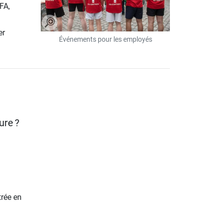
FA,
er
Événements pour les employés
ure ?
trée en