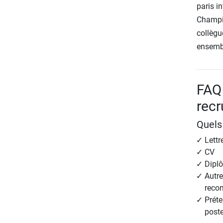
paris i
Champio
collègu
ensemb
FAQ
rec
Quels
Lettr
CV
Diplô
Autre
reco
Préte
post