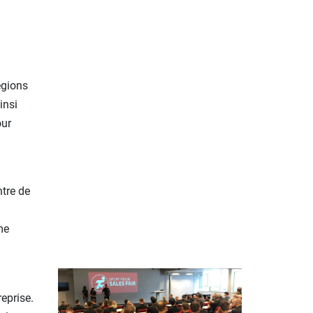
égions
insi
our
ntre de
me
eprise.