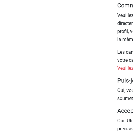
Comme
Veuille
direct
profil,
la mêm
Les can
votre c
Veuille
Puis-j
Oui, vo
soumett
Accep
Oui. Ut
précise