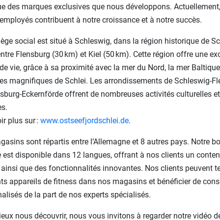
ue des marques exclusives que nous développons. Actuellement,
employés contribuent à notre croissance et à notre succès.
iège social est situé à Schleswig, dans la région historique de Sc
entre Flensburg (30 km) et Kiel (50 km). Cette région offre une ex
 de vie, grâce à sa proximité avec la mer du Nord, la mer Baltique 
s magnifiques de Schlei. Les arrondissements de Schleswig-F
sburg-Eckernförde offrent de nombreuses activités culturelles et
es.
ir plus sur :
www.ostseefjordschlei.de
.
asins sont répartis entre l’Allemagne et 8 autres pays. Notre b
e est disponible dans 12 langues, offrant à nos clients un conte
, ainsi que des fonctionnalités innovantes. Nos clients peuvent te
nts appareils de fitness dans nos magasins et bénéficier de cons
alisés de la part de nos experts spécialisés.
eux nous découvrir, nous vous invitons à regarder notre vidéo d