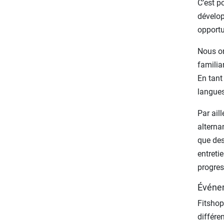
C’est p
dévelop
opportu
Nous or
familia
En tant
langues
Par ail
alterna
que des
entreti
progres
Événem
Fitshop
différe