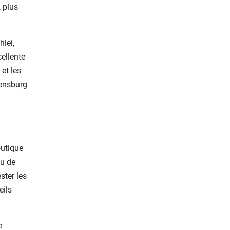
 plus
hlei,
cellente
et les
lensburg
outique
nu de
ster les
eils
e