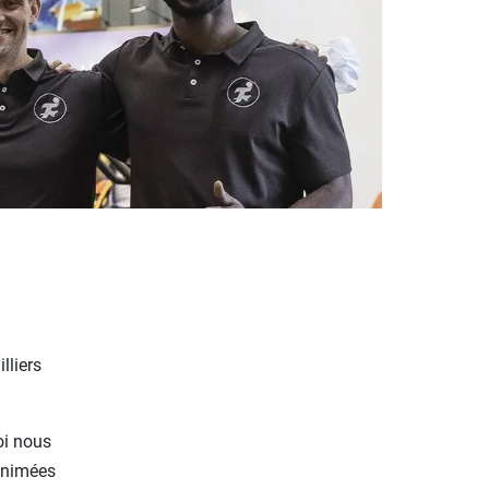
lliers
oi nous
animées