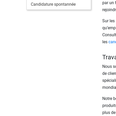
par un 
Candidature spontannée
rejoind
Sur les
qu’empl
Consult
les
can
Trava
Nous so
de clie
spécial
mondiau
Notre b
produit
plus de