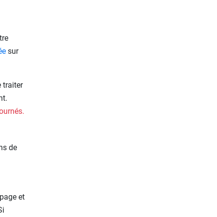
tre
ée
sur
traiter
nt.
tournés.
ns de
 page et
Si