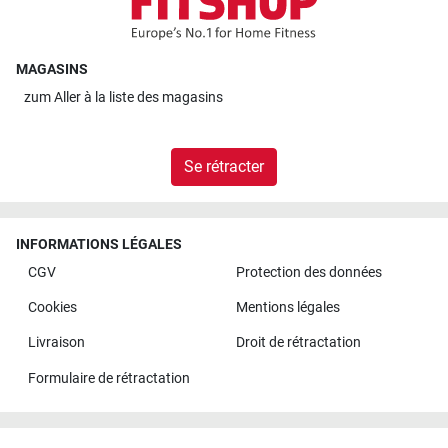
5,0 / 5
(203)
56068 Koblenz
Ouvert Lundi à partir
MAGASINS
de 10:00
zum
Aller à la liste des magasins
Fitshop en Cologne
Subbelrather Straße 15a
4,9 / 5
(1321)
Se rétracter
50823 Köln
Ouvert Lundi à partir
de 10:00
INFORMATIONS LÉGALES
CGV
Protection des données
Fitshop en Leipzig
Cookies
Mentions légales
Gutenbergplatz 1
5,0 / 5
(778)
04103 Leipzig
Livraison
Droit de rétractation
Ouvert Lundi à partir
Formulaire de rétractation
de 10:00
Fitshop en Lübeck