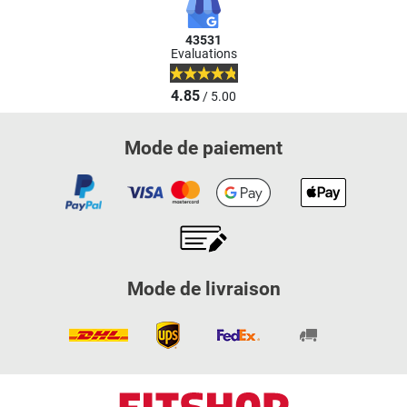
Ouvert Lundi à partir
de 10:00
43531
Evaluations
Fitshop en Karlsruhe
4.85
/ 5.00
Kriegsstraße 220
4,6 / 5
(232)
76135 Karlsruhe
Mode de paiement
Ouvert Lundi à partir
de 10:00
Fitshop en Cassel
Leipziger Straße 236
4,9 / 5
(1218)
34123 Kassel
Mode de livraison
Ouvert Lundi à partir
de 10:00
Fitshop en Koblenz
Moselring 5-7A