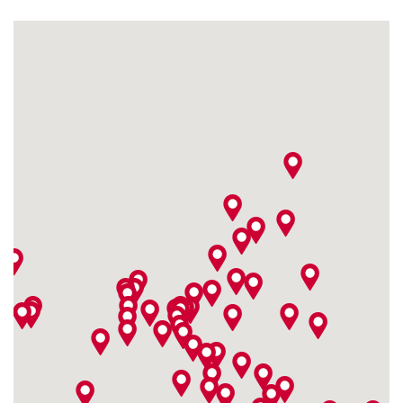
Hohlstrasse 190
4,8 / 5
(803)
8004 Zürich
Ouvert Lundi à partir
de 09:00
Fitshop en Aix-la-
Chapelle
4,9 / 5
(538)
Grüner Weg 19
52070 Aachen
Ouvert Lundi à partir
de 10:00
Fitshop en Augsbourg
Gögginger Straße 49
4,7 / 5
(289)
86159 Augsburg
Ouvert Lundi à partir
de 10:00