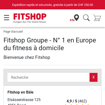
Expédition rapide et sécurisée, gratuite à partir de
CHF 250.00
69x
Page d'accueil
Fitshop Groupe - N° 1 en Europe
du fitness à domicile
Bienvenue chez Fitshop
X
Fitshop en Bâle
Elsässerstrasse 125
4,9 / 5
(462)