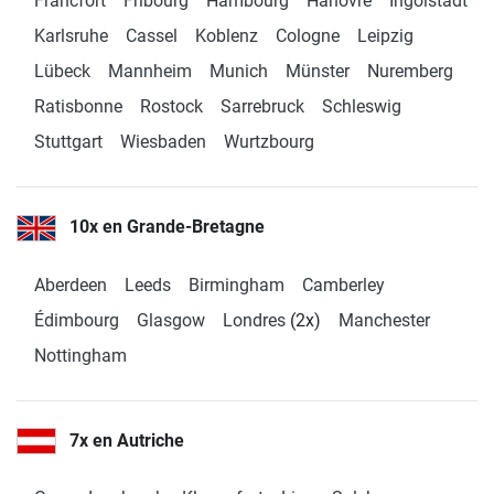
Francfort
Fribourg
Hambourg
Hanovre
Ingolstadt
Ouvert Lundi à partir
de 10:00
Karlsruhe
Cassel
Koblenz
Cologne
Leipzig
Lübeck
Mannheim
Munich
Münster
Nuremberg
Fitshop en Bonn
Ratisbonne
Rostock
Sarrebruck
Schleswig
Sandkaule 13
4,9 / 5
(787)
Stuttgart
Wiesbaden
Wurtzbourg
53111 Bonn
Ouvert Lundi à partir
de 10:00
10x en Grande-Bretagne
Fitshop en Bottrop
Aberdeen
Leeds
Birmingham
Camberley
Ruhrölstraße 1
4,9 / 5
(671)
Édimbourg
Glasgow
Londres
(2x)
Manchester
46240 Bottrop
Nottingham
Ouvert Lundi à partir
de 10:00
Fitshop en Brunswick
7x en Autriche
Heinrich-Büssing-Ring 15
4,9 / 5
(443)