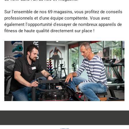
de 10:00
Sur l'ensemble de nos 69 magasins, vous profitez de
conseils
Fitshop en Hambourg
professionnels
et d'une
équipe compétente
. Vous avez
Stresemannstr. 17-19
également l'oppportunité d'essayer de nombreux
appareils de
4,8 / 5
(1620)
fitness de haute qualité
directement sur place !
22769 Hamburg
Ouvert Lundi à partir
de 10:00
Fitshop en Hanovre
Am Klagesmarkt 30
4,9 / 5
(1274)
30159 Hannover
Ouvert Lundi à partir
de 10:00
Fitshop en Ingolstadt
Neuburger Straße 47
4,9 / 5
(218)
85057 Ingolstadt