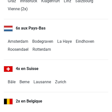
Graz
Innsbruck
Klagenfurt
Linz
Salzbourg
38102 Braunschweig
Vienne
(2x)
Ouvert Lundi à partir
de 10:00
Fitshop en Brême
6x aux Pays-Bas
Friedrich-Ebert-Str. 6
4,9 / 5
(1073)
28199 Bremen
Amsterdam
Bodegraven
La Haye
Eindhoven
Ouvert Lundi à partir
Roosendael
Rotterdam
de 10:00
Fitshop en Dortmund
4x en Suisse
Rheinlanddamm 101
4,9 / 5
(590)
44139 Dortmund
Bâle
Berne
Lausanne
Zurich
Ouvert Lundi à partir
de 10:00
2x en Belgique
Fitshop en Dresde