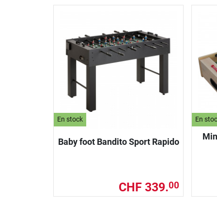
En stock
En sto
Min
Baby foot Bandito Sport Rapido
CHF 339.
00