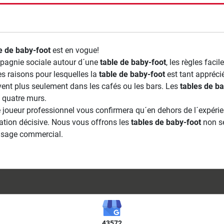
rche
e de baby-foot
est en vogue!
pagnie sociale autour d´une
table de baby-foot
, les règles faci
s raisons pour lesquelles la
table de baby-foot
est tant appréci
vent plus seulement dans les cafés ou les bars. Les
tables de ba
 quatre murs.
joueur professionnel vous confirmera qu´en dehors de l´expérience
cation décisive. Nous vous offrons les
tables de baby-foot
non se
usage commercial.
43572