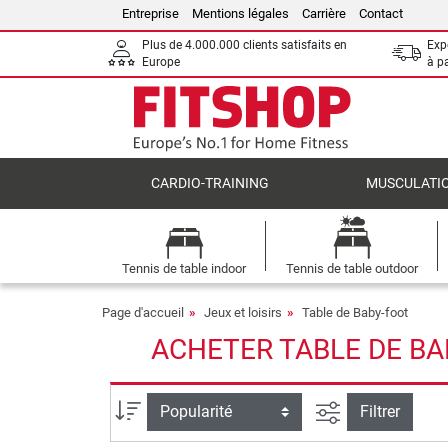
Entreprise
Mentions légales
Carrière
Contact
Plus de 4.000.000 clients satisfaits en
Expé
Europe
à p
CARDIO-TRAINING
MUSCULATI
Tennis de table indoor
Tennis de table outdoor
Page d'accueil
Jeux et loisirs
Table de Baby-foot
ACHETER TABLE DE BA
Filtrer la reche
Trier par
Filtrer