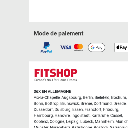
Mode de paiement
36X EN ALLEMAGNE
Aix-la-Chapelle
,
Augsbourg
,
Berlin
,
Bielefeld
,
Bochum
,
Bonn
,
Bottrop
,
Brunswick
,
Brême
,
Dortmund
,
Dresde
,
Dusseldorf
,
Duisburg
,
Essen
,
Francfort
,
Fribourg
,
Hambourg
,
Hanovre
,
Ingolstadt
,
Karlsruhe
,
Cassel
,
Koblenz
,
Cologne
,
Leipzig
,
Lübeck
,
Mannheim
,
Munic
Münster
,
Nuremberg
,
Ratisbonne
,
Rostock
,
Sarrebruc