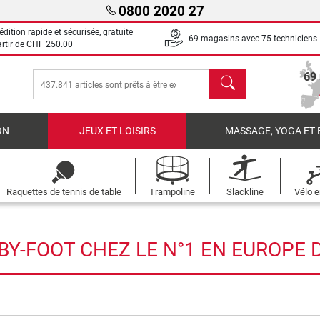
0800 2020 27
dition rapide et sécurisée, gratuite
69 magasins avec 75 techniciens
artir de
CHF 250.00
chercher
69
ON
JEUX ET LOISIRS
MASSAGE, YOGA ET 
Raquettes de tennis de table
Trampoline
Slackline
Vélo e
BY-FOOT CHEZ LE N°1 EN EUROPE D
rche