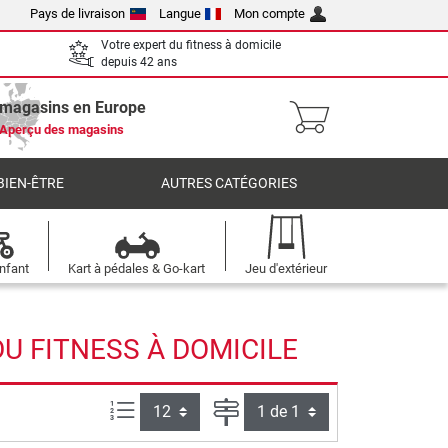
Pays de livraison
Langue
Mon compte
Votre expert du fitness à domicile
depuis 42 ans
 magasins en Europe
Aperçu des magasins
BIEN-ÊTRE
AUTRES CATÉGORIES
nfant
Kart à pédales & Go-kart
Jeu d'extérieur
U FITNESS À DOMICILE
Articles par page :
Page