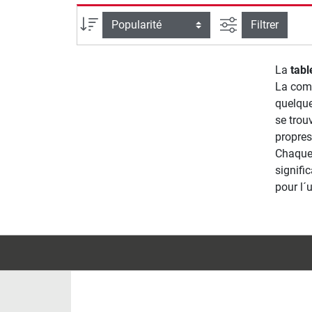
Filtrer la reche
Trier par
Filtrer
La
tabl
La com
quelque
se trou
propres
Chaque 
signifi
pour l´