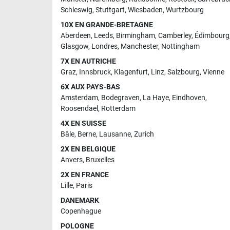
Schleswig
,
Stuttgart
,
Wiesbaden
,
Wurtzbourg
10X EN GRANDE-BRETAGNE
Aberdeen
,
Leeds
,
Birmingham
,
Camberley
,
Édimbourg
Glasgow
,
Londres
,
Manchester
,
Nottingham
7X EN AUTRICHE
Graz
,
Innsbruck
,
Klagenfurt
,
Linz
,
Salzbourg
,
Vienne
6X AUX PAYS-BAS
Amsterdam
,
Bodegraven
,
La Haye
,
Eindhoven
,
Roosendael
,
Rotterdam
4X EN SUISSE
Bâle
,
Berne
,
Lausanne
,
Zurich
2X EN BELGIQUE
Anvers
,
Bruxelles
2X EN FRANCE
Lille
,
Paris
DANEMARK
Copenhague
POLOGNE