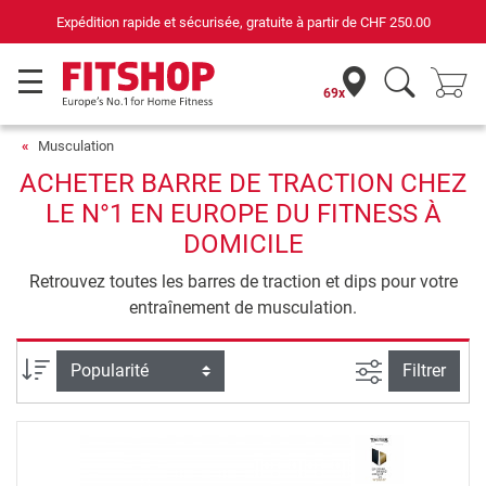
curisée, gratuite à partir de
CHF 250.00
Votre expert du f
69x
Musculation
ACHETER BARRE DE TRACTION CHEZ
LE N°1 EN EUROPE DU FITNESS À
DOMICILE
Retrouvez toutes les barres de traction et dips pour votre
entraînement de musculation.
Filtrer la rec
Trier par
Filtrer