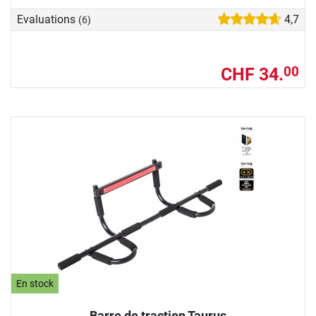
Evaluations
4,7
(6)
CHF 34.
00
En stock
Barre de traction Taurus