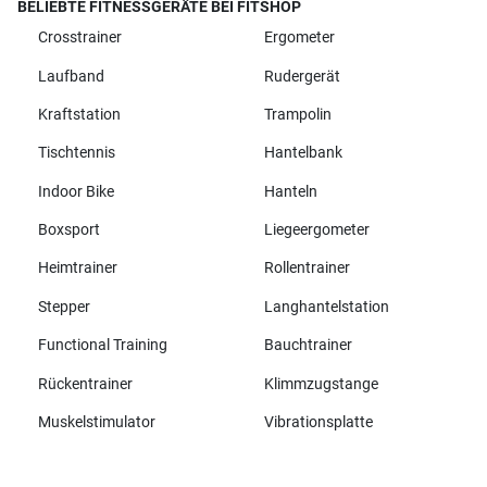
BELIEBTE FITNESSGERÄTE BEI FITSHOP
Crosstrainer
Ergometer
Laufband
Rudergerät
Kraftstation
Trampolin
Tischtennis
Hantelbank
Indoor Bike
Hanteln
Boxsport
Liegeergometer
Heimtrainer
Rollentrainer
Stepper
Langhantelstation
Functional Training
Bauchtrainer
Rückentrainer
Klimmzugstange
Muskelstimulator
Vibrationsplatte
Alle Marken