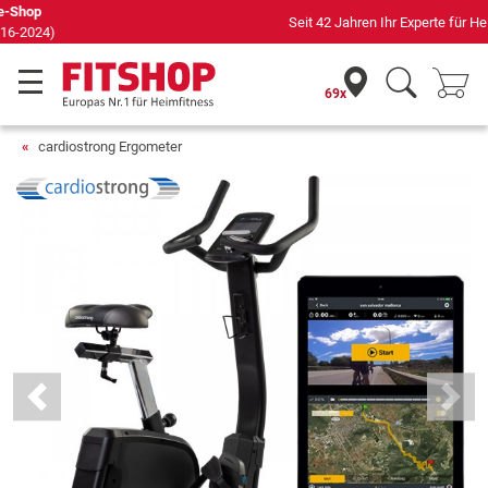
Seit 42 Jahren Ihr Experte für Heimfitness
69x
cardiostrong Ergometer
Previous
Next