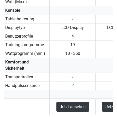
Watt (Max.)
Konsole
Tablethalterung
✓
Displaytyp
LCD-Display
LCD-
Benutzerprofile
4
Trainingsprogramme
19
Wattprogramm (min.)
10 - 350
Komfort und
Sicherheit
Transportrollen
✓
Handpulssensoren
✓
Jetzt ansehen
Jetzt