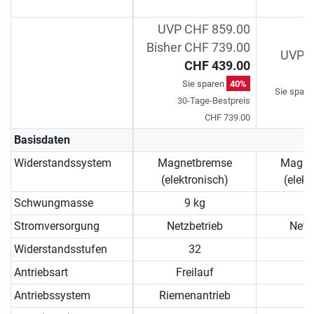
UVP CHF 859.00
Bisher CHF 739.00
UVP C
CHF 439.00
C
Sie sparen
40%
Sie spar
30-Tage-Bestpreis
CHF 739.00
Basisdaten
Widerstandssystem
Magnetbremse
Magne
(elektronisch)
(elekt
Schwungmasse
9 kg
9
Stromversorgung
Netzbetrieb
Netz
Widerstandsstufen
32
Antriebsart
Freilauf
Antriebssystem
Riemenantrieb