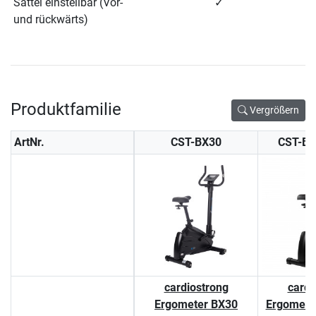
Sattel einstellbar (Vor-
✓
und rückwärts)
Produktfamilie
Vergrößern
ArtNr.
CST-BX30
CST-B
cardiostrong
cardi
Ergometer BX30
Ergomete