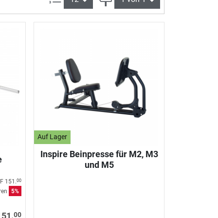
Auf Lager
Inspire Beinpresse für M2, M3
e
und M5
F 151.
00
aren
5%
00
151.