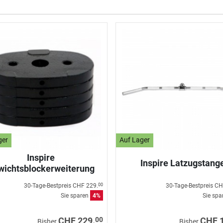
ger
Auf Lager
Inspire
Inspire Latzugstang
wichtsblockerweiterung
30-Tage-Bestpreis
CHF 229.
30-Tage-Bestpreis
CH
00
Sie sparen
4%
Sie sp
00
CHF 229.
CHF 
Bisher
Bisher