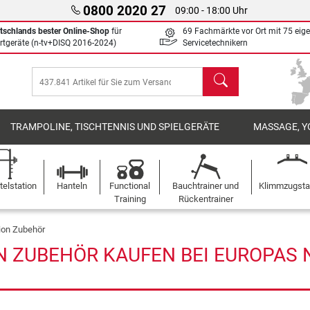
0800 2020 27
09:00 - 18:00 Uhr
tschlands bester Online-Shop
für
69 Fachmärkte vor Ort mit 75 eig
rtgeräte (n-tv+DISQ 2016-2024)
Servicetechnikern
Suchen
TRAMPOLINE, TISCHTENNIS UND SPIELGERÄTE
MASSAGE, Y
elstation
Hanteln
Functional
Bauchtrainer und
Klimmzugst
Training
Rückentrainer
tion Zubehör
N ZUBEHÖR KAUFEN BEI EUROPAS N