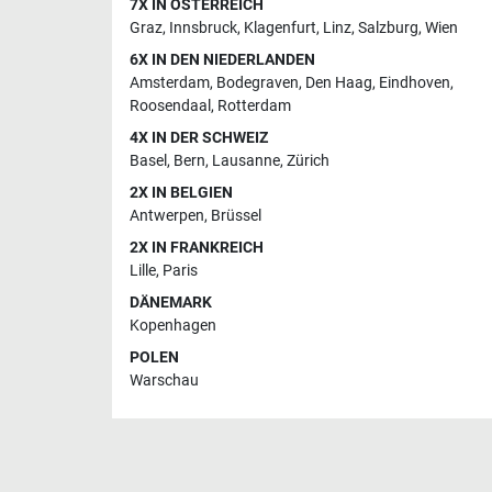
7X IN ÖSTERREICH
Graz
,
Innsbruck
,
Klagenfurt
,
Linz
,
Salzburg
,
Wien
6X IN DEN NIEDERLANDEN
Amsterdam
,
Bodegraven
,
Den Haag
,
Eindhoven
,
Roosendaal
,
Rotterdam
4X IN DER SCHWEIZ
Basel
,
Bern
,
Lausanne
,
Zürich
2X IN BELGIEN
Antwerpen
,
Brüssel
2X IN FRANKREICH
Lille
,
Paris
DÄNEMARK
Kopenhagen
POLEN
Warschau