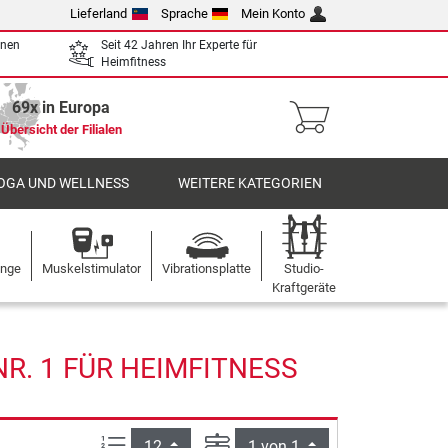
Lieferland
Sprache
Mein Konto
enen
Seit 42 Jahren Ihr Experte für
Heimfitness
69x in Europa
Übersicht der Filialen
OGA UND WELLNESS
WEITERE KATEGORIEN
ange
Muskelstimulator
Vibrationsplatte
Studio-
Kraftgeräte
R. 1 FÜR HEIMFITNESS
Artikel pro Seite:
Seite