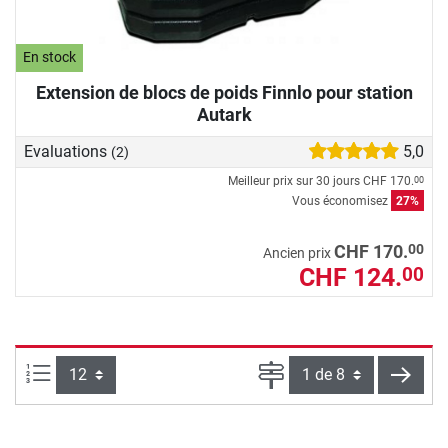
En stock
Extension de blocs de poids Finnlo pour station
Autark
Evaluations
5,0
(2)
Meilleur prix sur 30 jours
CHF 170.
00
Vous économisez
27%
00
CHF 170.
Ancien prix
CHF 124.
00
Articles par page :
Page
conti