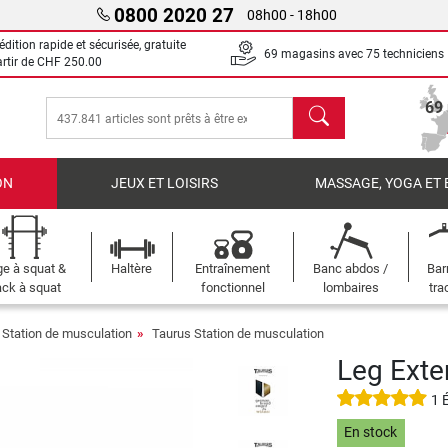
0800 2020 27
08h00 - 18h00
dition rapide et sécurisée, gratuite
69 magasins avec 75 techniciens
artir de
CHF 250.00
chercher
69
ON
JEUX ET LOISIRS
MASSAGE, YOGA ET 
e à squat &
Haltère
Entraînement
Banc abdos /
Bar
ck à squat
fonctionnel
lombaires
tra
Station de musculation
Taurus Station de musculation
Leg Exte
1 
En stock