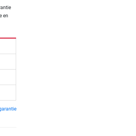
rantie
e en
garantie