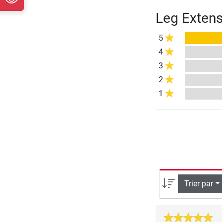
Leg Extens
5
4
3
2
1
Trier par