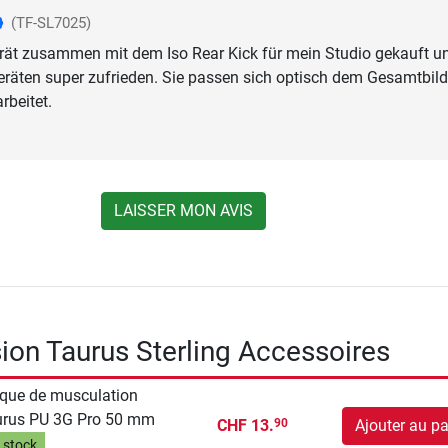
(TF-SL7025)
rät zusammen mit dem Iso Rear Kick für mein Studio gekauft u
eräten super zufrieden. Sie passen sich optisch dem Gesamtbil
rbeitet.
LAISSER MON AVIS
ion Taurus Sterling Accessoires
que de musculation
urus PU 3G Pro 50 mm
CHF 13.
Ajouter au pa
90
 stock