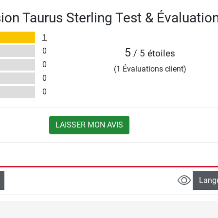
ion Taurus Sterling Test & Évaluatio
1
0
5
/ 5 étoiles
0
(1 Évaluations client)
0
0
LAISSER MON AVIS
Lang