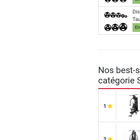
Dis
Tau
En
Nos best-se
catégorie 
1
2