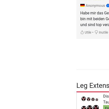
Anonymous
Habe mir das Ge
bin mit beiden G
und sind top vera
•
Utile
Inutile
Leg Extens
Dis
Ta
En