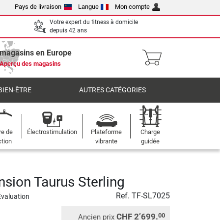
Pays de livraison
Langue
Mon compte
Votre expert du fitness à domicile
depuis 42 ans
 magasins en Europe
Aperçu des magasins
BIEN-ÊTRE
AUTRES CATÉGORIES
re de
Électrostimulation
Plateforme
Charge
ction
vibrante
guidée
nsion Taurus Sterling
Ref.
TF-SL7025
Évaluation
CHF 2’699.
00
Ancien prix