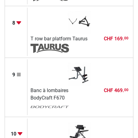
8
T row bar platform Taurus
CHF 169.
00
9
Banc à lombaires
CHF 469.
00
BodyCraft F670
10