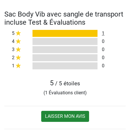
Sac Body Vib avec sangle de transport
incluse Test & Évaluations
5
1
4
0
3
0
2
0
1
0
5
/ 5 étoiles
(1 Évaluations client)
LAISSER MON AVIS