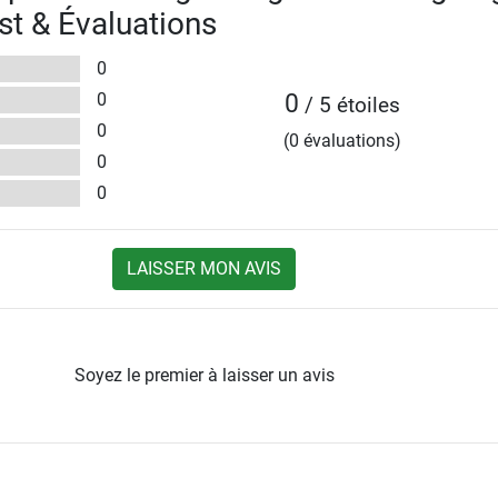
t & Évaluations
0
0
0
/ 5 étoiles
0
(0 évaluations)
0
0
LAISSER MON AVIS
Soyez le premier à laisser un avis