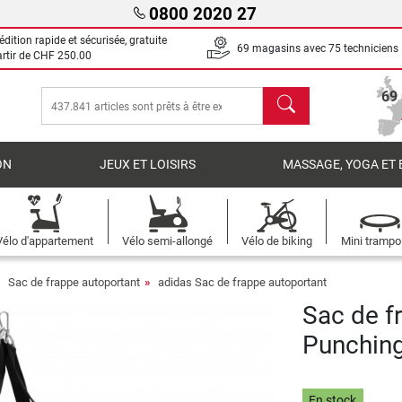
0800 2020 27
dition rapide et sécurisée, gratuite
69 magasins avec 75 techniciens
artir de
CHF 250.00
chercher
69
ON
JEUX ET LOISIRS
MASSAGE, YOGA ET 
Vélo d'appartement
Vélo semi-allongé
Vélo de biking
Mini trampo
Sac de frappe autoportant
adidas Sac de frappe autoportant
Sac de f
Punchin
En stock