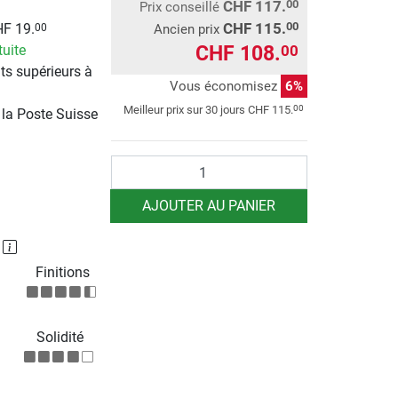
CHF 117.
00
Prix conseillé
CHF 115.
00
HF 19.
00
Ancien prix
CHF 108.
00
tuite
ts supérieurs à
Vous économisez
6%
00
Meilleur prix sur 30 jours
CHF 115.
 la Poste Suisse
Quantité
AJOUTER AU PANIER
P
Finitions
Solidité