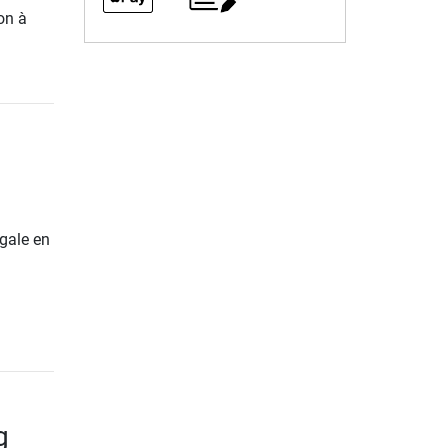
on à
gale en
g