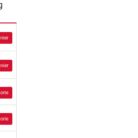
g
nier
nier
orie
orie