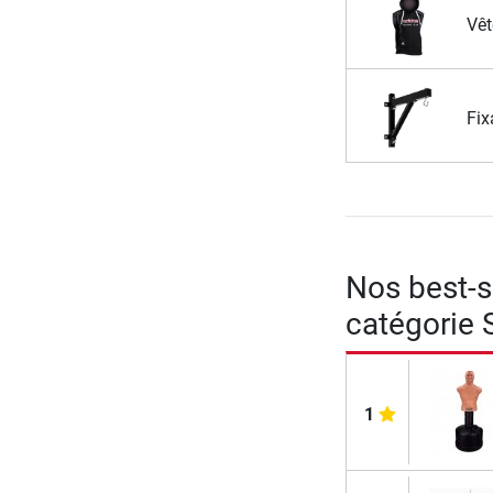
Vêt
Fix
Nos best-se
catégorie 
1