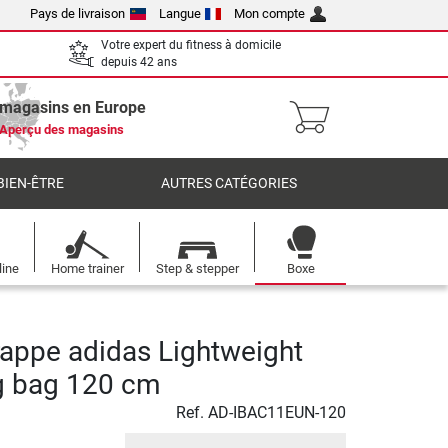
Pays de livraison
Langue
Mon compte
Votre expert du fitness à domicile
depuis 42 ans
 magasins en Europe
Aperçu des magasins
BIEN-ÊTRE
AUTRES CATÉGORIES
line
Home trainer
Step & stepper
Boxe
rappe adidas Lightweight
g bag 120 cm
Ref.
AD-IBAC11EUN-120