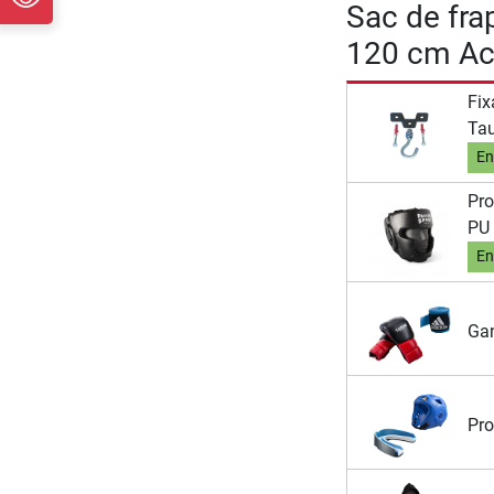
Sac de fra
120 cm Ac
Fix
Tau
En
Pro
PU
En
Gan
Pro