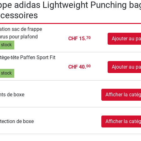
ppe adidas Lightweight Punching ba
cessoires
ation sac de frappe
rus pour plafond
CHF 15.
Ajouter au pa
70
 stock
tège-tête Paffen Sport Fit
CHF 40.
Ajouter au pa
00
 stock
ts de boxe
Afficher la catég
tection de boxe
Afficher la catég