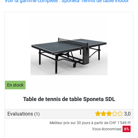
Voir la gamme complète : Sponeta Tennis de table indoor
En stock
Table de tennis de table Sponeta SDL
Evaluations
3,0
(1)
Meilleur prix sur 30 jours à partir de
CHF 1’549.
00
Vous économisez
6%