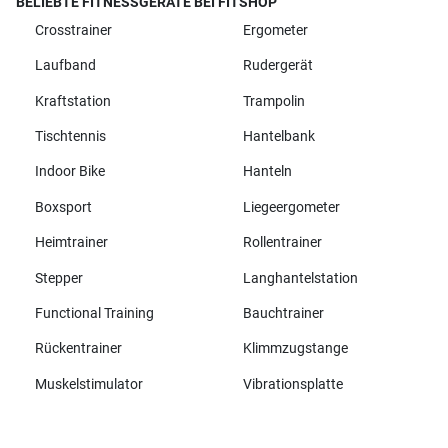
BELIEBTE FITNESSGERÄTE BEI FITSHOP
Crosstrainer
Ergometer
Laufband
Rudergerät
Kraftstation
Trampolin
Tischtennis
Hantelbank
Indoor Bike
Hanteln
Boxsport
Liegeergometer
Heimtrainer
Rollentrainer
Stepper
Langhantelstation
Functional Training
Bauchtrainer
Rückentrainer
Klimmzugstange
Muskelstimulator
Vibrationsplatte
Alle Marken