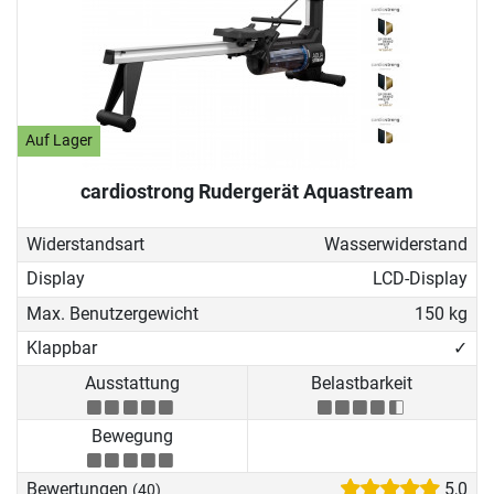
Auf Lager
cardiostrong Rudergerät Aquastream
Widerstandsart
Wasserwiderstand
Display
LCD-Display
Max. Benutzergewicht
150 kg
Klappbar
✓
Ausstattung
Belastbarkeit
Bewegung
Bewertungen
5,0
(40)