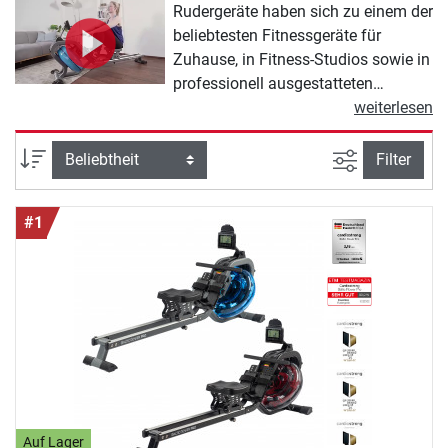
Rudergeräte haben sich zu einem der
beliebtesten Fitnessgeräte für
Zuhause, in Fitness-Studios sowie in
professionell ausgestatteten
Fitnessräumen entwickelt. Der Grund
weiterlesen
für die Popularität von Indoor
Rowern liegt in ihrer Vielseitigkeit:
Ansicht filte
Sortierung
Filter
Rudergeräte bieten ein
abwechslungsreiches Workout, das
#1
wie kaum ein anderes Fitnessgerät
Kraft- und Ausdauertraining auf
optimale Weise verbindet. Rudern
beansprucht überdurchschnittlich
viele Muskeln, verbessert die
Körperhaltung und stärkt das Herz-
Kreislauf-System nachhaltig. Kurz:
Mit einem hochwertigen Rower aus
unserem Rudergeräte Shop kaufen
Sie ein exzellentes Trainingsgerät für
Auf Lager