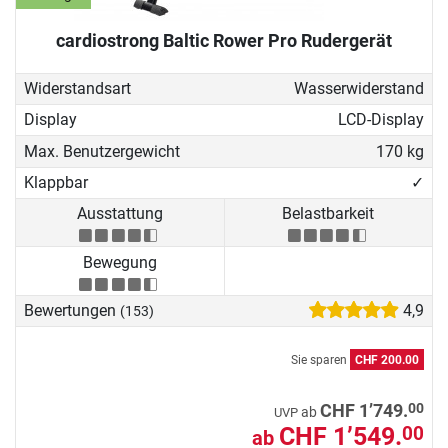
ein gelenkschonendes,
cardiostrong Baltic Rower Pro Rudergerät
gesundheitsförderndes
Ganzkörpertraining. Finden Sie in
Widerstandsart
Wasserwiderstand
unserer Rudergerät Kaufberatung
den Rower, der am besten zu Ihren
Display
LCD-Display
individuellen Voraussetzungen
Max. Benutzergewicht
170 kg
passt.
Klappbar
✓
Ausstattung
Belastbarkeit
Bewegung
Bewertungen
4,9
(153)
Sie sparen
CHF 200.00
00
CHF 1’749.
ab
UVP
CHF 1’549.
00
ab