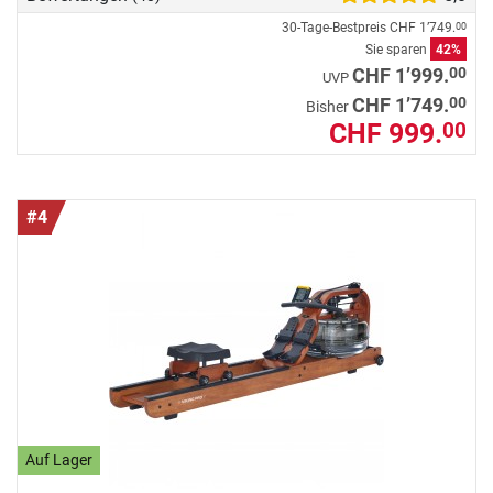
30-Tage-Bestpreis
CHF 1’749.
00
Sie sparen
42%
00
CHF 1’999.
UVP
00
CHF 1’749.
Bisher
CHF 999.
00
#4
Auf Lager