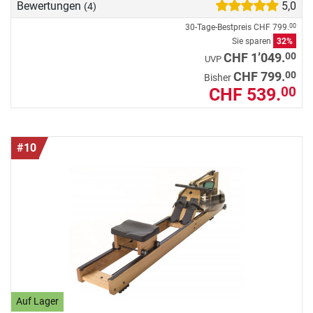
Bewertungen
5,0
(4)
30-Tage-Bestpreis
CHF 799.
00
Sie sparen
32%
00
CHF 1’049.
UVP
00
CHF 799.
Bisher
CHF 539.
00
#10
Auf Lager