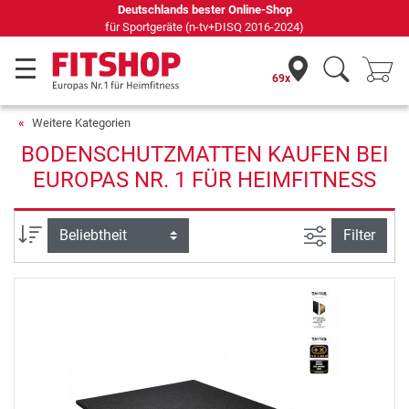
ands bester Online-Shop
Seit 42 Jahren
eräte (n-tv+DISQ 2016-2024)
69x
Weitere Kategorien
BODENSCHUTZMATTEN KAUFEN BEI
EUROPAS NR. 1 FÜR HEIMFITNESS
Ansicht filte
Sortierung
Filter