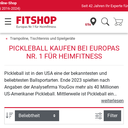
Seit 42 Jahren Ihr Experte für Heimfitness
69x
Trampoline, Tischtennis und Spielgeräte
PICKLEBALL KAUFEN BEI EUROPAS
NR. 1 FÜR HEIMFITNESS
Pickleball ist in den USA eine der bekanntesten und
beliebtesten Ballsportarten. Ende 2023 spielten nach
Angaben der Analysefirma YouGov mehr als 40 Millionen
US-Amerikaner Pickleball. Mittlerweile ist Pickleball ein
weltweites Phänomen und kommt auch in Deutschland in
weiterlesen
vielen Privathaushalten sowie in Sportvereinen und
Jugendzentren an. Wenn auch Sie in die spannende
Ansicht filte
Sortierung
Filter
Trendsportart einsteigen wollen, haben wir für Sie im