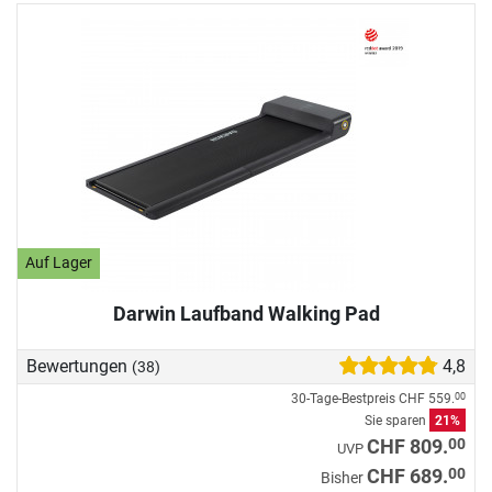
eine praktische Lösung für den modernen Arbeitsplatz.
Welche Unterschiede es gibt und worauf Sie beim Kauf
achten sollten, erfahren Sie in unserer Kaufberatung.
Auf Lager
Darwin Laufband Walking Pad
Bewertungen
4,8
(38)
30-Tage-Bestpreis
CHF 559.
00
Sie sparen
21%
00
CHF 809.
UVP
00
CHF 689.
Bisher