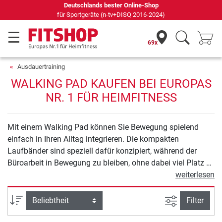
nline-Shop
Seit 42 Jahren Ihr Experte fü
SQ 2016-2024)
69x
Ausdauertraining
WALKING PAD KAUFEN BEI EUROPAS
NR. 1 FÜR HEIMFITNESS
Mit einem Walking Pad können Sie Bewegung spielend
einfach in Ihren Alltag integrieren. Die kompakten
Laufbänder sind speziell dafür konzipiert, während der
Büroarbeit in Bewegung zu bleiben, ohne dabei viel Platz zu
beanspruchen. Ob im Büro oder im Homeoffice: Walking
weiterlesen
Pads ermöglichen es Ihnen, Ihre Schrittzahl zu erhöhen und
gleichzeitig produktiv zu bleiben. Dank ihres
Ansicht filte
Sortierung
Filter
platzsparenden Designs und der leisen Nutzung sind sie