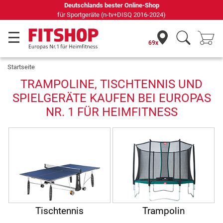
ester Online-Shop
Seit 42 Jahren Ihr Ex
n-tv+DISQ 2016-2024)
69x
Startseite
TRAMPOLINE, TISCHTENNIS UND
SPIELGERÄTE KAUFEN BEI EUROPAS
NR. 1 FÜR HEIMFITNESS
Tischtennis
Trampolin