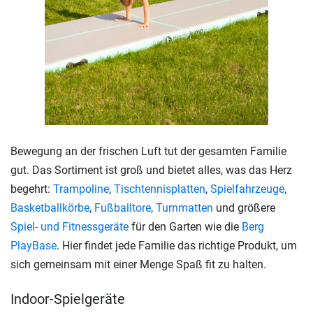
Bewegung an der frischen Luft tut der gesamten Familie
gut. Das Sortiment ist groß und bietet alles, was das Herz
begehrt:
Trampoline
,
Tischtennisplatten
,
Spielfahrzeuge
,
Basketballkörbe
,
Fußballtore
,
Turnmatten
und größere
Spiel- und Fitnessgeräte
für den Garten wie die
Berg
PlayBase
. Hier findet jede Familie das richtige Produkt, um
sich gemeinsam mit einer Menge Spaß fit zu halten.
Indoor-Spielgeräte