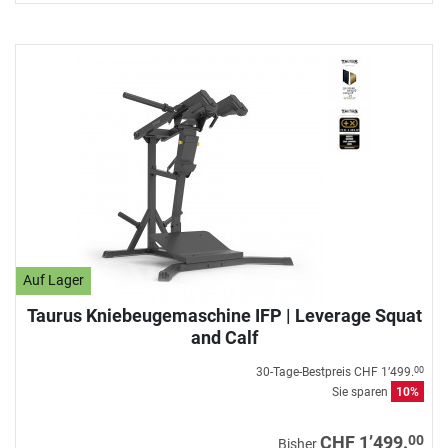
Auf Lager
Taurus Kniebeugemaschine IFP | Leverage Squat
and Calf
30-Tage-Bestpreis
CHF 1’499.
00
Sie sparen
10%
00
CHF 1’499.
Bisher