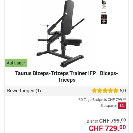
Auf Lager
Taurus Bizeps-Trizeps Trainer IFP | Biceps-
Triceps
Bewertungen
5,0
(1)
30-Tage-Bestpreis
CHF 799.
00
Sie sparen
8%
00
CHF 799.
Bisher
CHF 729.
00