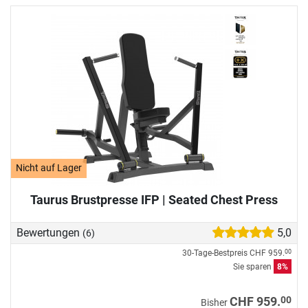
Nicht auf Lager
Taurus Brustpresse IFP | Seated Chest Press
Bewertungen
5,0
(6)
30-Tage-Bestpreis
CHF 959.
00
Sie sparen
8%
00
CHF 959.
Bisher