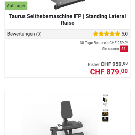
Auf Lager
Taurus Seithebemaschine IFP | Standing Lateral
Raise
Bewertungen
5,0
(3)
30-Tage-Bestpreis
CHF 959.
00
Sie sparen
8%
00
CHF 959.
Bisher
CHF 879.
00