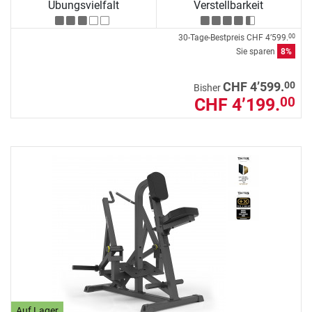
Übungsvielfalt
Verstellbarkeit
30-Tage-Bestpreis
CHF 4’599.
00
Sie sparen
8%
00
CHF 4’599.
Bisher
CHF 4’199.
00
Auf Lager