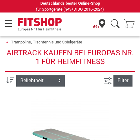
Deutschlands bester Online-Shop
für Sportgeräte (n-tv+DISQ 2016-2024)
69x
Trampoline, Tischtennis und Spielgeräte
AIRTRACK KAUFEN BEI EUROPAS NR.
1 FÜR HEIMFITNESS
Ansicht filte
Sortierung
Filter