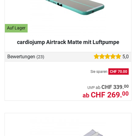
Auf Lager
cardiojump Airtrack Matte mit Luftpumpe
Bewertungen
5,0
(23)
Sie sparen
CHF 70.00
00
CHF 339.
ab
UVP
CHF 269.
00
ab