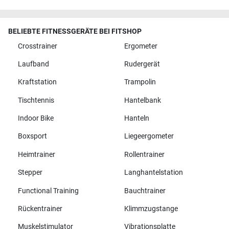
BELIEBTE FITNESSGERÄTE BEI FITSHOP
Crosstrainer
Ergometer
Laufband
Rudergerät
Kraftstation
Trampolin
Tischtennis
Hantelbank
Indoor Bike
Hanteln
Boxsport
Liegeergometer
Heimtrainer
Rollentrainer
Stepper
Langhantelstation
Functional Training
Bauchtrainer
Rückentrainer
Klimmzugstange
Muskelstimulator
Vibrationsplatte