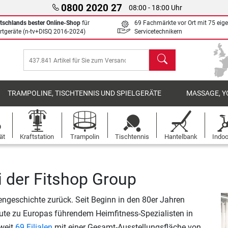
0800 2020 27
08:00 - 18:00 Uhr
tschlands bester Online-Shop
für
69 Fachmärkte vor Ort mit 75 eig
rtgeräte (n-tv+DISQ 2016-2024)
Servicetechnikern
Suchen
TRAMPOLINE, TISCHTENNIS UND SPIELGERÄTE
MASSAGE, Y
ät
Kraftstation
Trampolin
Tischtennis
Hantelbank
Indoo
 der Fitshop Group
engeschichte zurück. Seit Beginn in den 80er Jahren
ute zu Europas führendem Heimfitness-Spezialisten in
pweit
69 Filialen
mit einer Gesamt-Ausstellungsfläche von