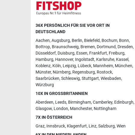
36X PERSÖNLICH FÜR SIE VOR ORT IN
DEUTSCHLAND
Aachen
,
Augsburg
,
Berlin
,
Bielefeld
,
Bochum
,
Bonn
,
Bottrop
,
Braunschweig
,
Bremen
,
Dortmund
,
Dresden
,
Düsseldorf
,
Duisburg
,
Essen
,
Frankfurt
,
Freiburg
,
Hamburg
,
Hannover
,
Ingolstadt
,
Karlsruhe
,
Kassel
,
Koblenz
,
Köln
,
Leipzig
,
Lübeck
,
Mannheim
,
München
,
Münster
,
Nürnberg
,
Regensburg
,
Rostock
,
Saarbrücken
,
Schleswig
,
Stuttgart
,
Wiesbaden
,
Würzburg
10X IN GROSSBRITANNIEN
Aberdeen
,
Leeds
,
Birmingham
,
Camberley
,
Edinburgh
,
Glasgow
,
London
,
Manchester
,
Nottingham
7X IN ÖSTERREICH
Graz
,
Innsbruck
,
Klagenfurt
,
Linz
,
Salzburg
,
Wien
6X IN DEN NIEDERLANDEN