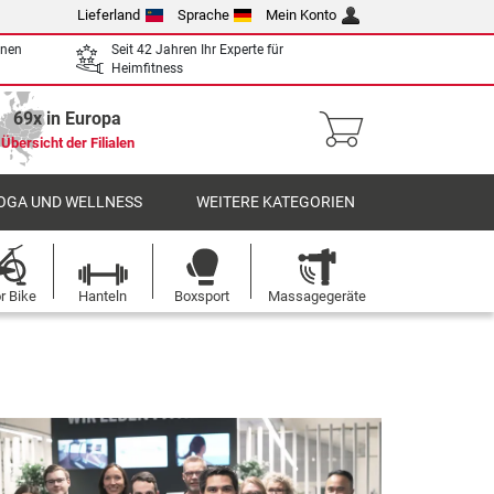
Lieferland
Sprache
Mein Konto
enen
Seit 42 Jahren Ihr Experte für
Heimfitness
69x in Europa
Übersicht der Filialen
OGA UND WELLNESS
WEITERE KATEGORIEN
r Bike
Hanteln
Boxsport
Massagegeräte