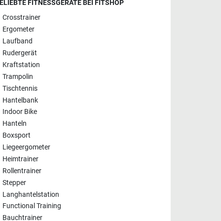
ELIEBTE FITNESSGERÄTE BEI FITSHOP
Crosstrainer
Ergometer
Laufband
Rudergerät
Kraftstation
Trampolin
Tischtennis
Hantelbank
Indoor Bike
Hanteln
Boxsport
Liegeergometer
Heimtrainer
Rollentrainer
Stepper
Langhantelstation
Functional Training
Bauchtrainer