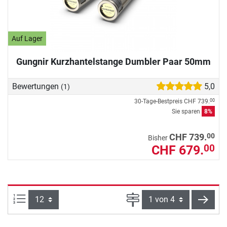
Auf Lager
Gungnir Kurzhantelstange Dumbler Paar 50mm
Bewertungen
5,0
(1)
30-Tage-Bestpreis
CHF 739.
00
Sie sparen
8%
00
CHF 739.
Bisher
CHF 679.
00
Artikel pro Seite:
Seite
weite