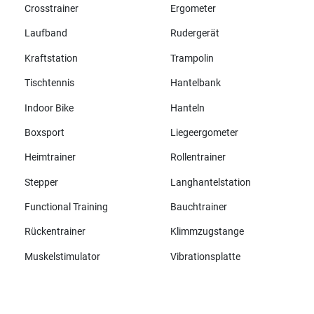
Crosstrainer
Ergometer
Laufband
Rudergerät
Kraftstation
Trampolin
Tischtennis
Hantelbank
Indoor Bike
Hanteln
Boxsport
Liegeergometer
Heimtrainer
Rollentrainer
Stepper
Langhantelstation
Functional Training
Bauchtrainer
Rückentrainer
Klimmzugstange
Muskelstimulator
Vibrationsplatte
Alle Marken