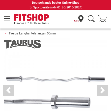
Seit 42 Jahren Ihr Experte für Heimfitness
69x
Taurus Langhantelstangen 50mm
Previous
Next