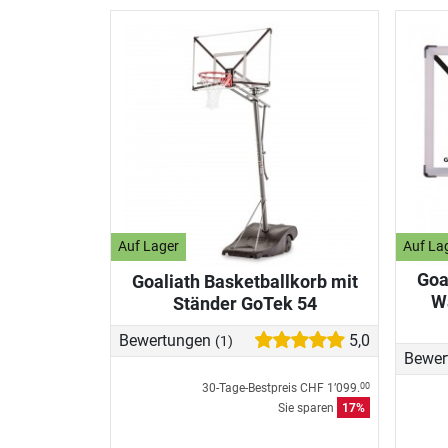
Auf Lager
Auf La
Goa
Goaliath Basketballkorb mit
W
Ständer GoTek 54
Bewertungen
5,0
(1)
Bewer
30-Tage-Bestpreis
CHF 1’099.
00
Sie sparen
17%