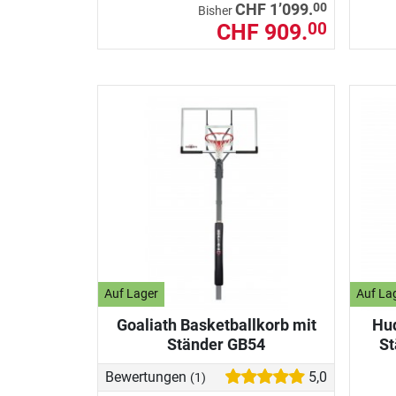
00
CHF 1’099.
Bisher
CHF 909.
00
Auf Lager
Auf La
Goaliath Basketballkorb mit
Hud
Ständer GB54
St
Bewertungen
5,0
(1)