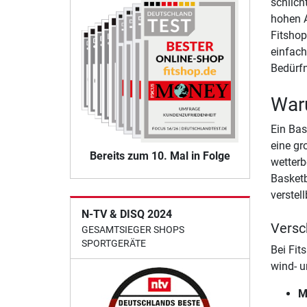
schlich
hohen A
Fitshop
einfach
Bedürfn
Waru
Ein Bas
eine gr
Bereits zum 10. Mal in Folge
wetterb
Basketb
verstel
N-TV & DISQ 2024
Versc
GESAMTSIEGER SHOPS
SPORTGERÄTE
Bei Fit
wind- u
M