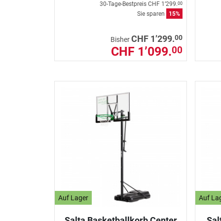
30-Tage-Bestpreis
CHF 1’299.
00
Sie sparen
15%
00
CHF 1’299.
Bisher
CHF 1’099.
00
Auf Lager
Auf La
Salta Basketballkorb Center
Sal