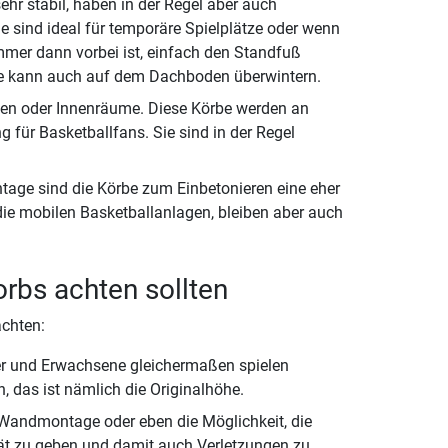
hr stabil, haben in der Regel aber auch
ie sind ideal für temporäre Spielplätze oder wenn
er dann vorbei ist, einfach den Standfuß
age kann auch auf dem Dachboden überwintern.
ächen oder Innenräume. Diese Körbe werden an
g für Basketballfans. Sie sind in der Regel
tage sind die Körbe zum Einbetonieren eine eher
 die mobilen Basketballanlagen, bleiben aber auch
rbs achten sollten
achten:
der und Erwachsene gleichermaßen spielen
n, das ist nämlich die Originalhöhe.
re Wandmontage oder eben die Möglichkeit, die
tät zu geben und damit auch Verletzungen zu