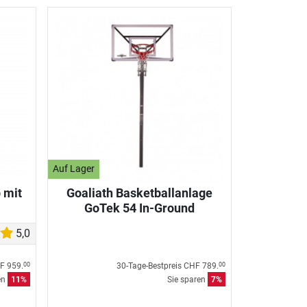
Auf Lager
 mit
Goaliath Basketballanlage
GoTek 54 In-Ground
5,0
F 959.
30-Tage-Bestpreis
CHF 789.
00
00
en
11%
Sie sparen
7%