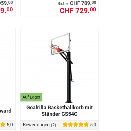
00
00
959.
CHF 789.
Bisher
9.
CHF 729.
00
00
Auf Lager
Goalrilla Basketballkorb mit
rward
Ständer GS54C
5,0
Bewertungen
5,0
(2)