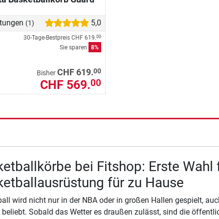
tungen
5,0
(1)
30-Tage-Bestpreis
CHF 619.
00
Sie sparen
8%
00
CHF 619.
Bisher
CHF 569.
00
etballkörbe bei Fitshop: Erste Wahl
etballausrüstung für zu Hause
all wird nicht nur in der NBA oder in großen Hallen gespielt, au
 beliebt. Sobald das Wetter es draußen zulässt, sind die öffent