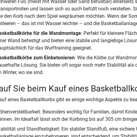
chweren Fuß (meist mit Wasser oder Sand befüllbar) einerseits se
ransportrollen und lassen sich so auch befüllt noch verstellen. S
ie den Korb nach dem Spiel wegräumen möchten. Wenn der Somm
ntleeren – das ist mit Wasser leichter – und die Basketballanl
asketballkörbe für die Wandmontage
: Perfekt für kleinere Fl
iner Wand befestigt und bieten eine stabile und langlebige Lösun
auptsächlich für das Wurftraining geeignet.
asketballkörbe zum Einbetonieren
: Wie die Körbe zur Wandmon
auerhafte Lösung. Sie bieten oft sogar noch mehr Stabilität als
m Winter, wo sie sind.
uf Sie beim Kauf eines Basketballko
uf eines Basketballkorbs gibt es einige wichtige Aspekte zu be
öhenverstellbarkeit: Besonders wichtig für Familien, damit Kin
önnen. Im Idealfall lässt sich der Korbring bis auf 305 cm bringe
tabilität und Standfestigkeit: Ein stabiler Standfuß, eine siche
asketballanlage einzubetonieren, sind entscheidend, um Stabili