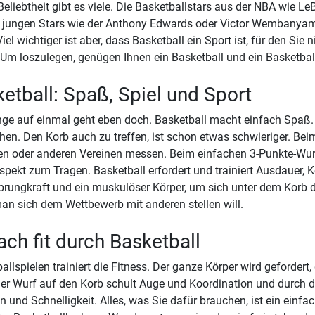
 Beliebtheit gibt es viele. Die Basketballstars aus der NBA wie L
 jungen Stars wie der Anthony Edwards oder Victor Wembanyam
 Viel wichtiger ist aber, dass Basketball ein Sport ist, für den Si
Um loszulegen, genügen Ihnen ein Basketball und ein Basketbal
etball: Spaß, Spiel und Sport
nge auf einmal geht eben doch. Basketball macht einfach Spaß. E
en. Den Korb auch zu treffen, ist schon etwas schwieriger. Be
n oder anderen Vereinen messen. Beim einfachen 3-Punkte-Wur
spekt zum Tragen. Basketball erfordert und trainiert Ausdauer, 
rungkraft und ein muskulöser Körper, um sich unter dem Korb d
n sich dem Wettbewerb mit anderen stellen will.
ach fit durch Basketball
allspielen trainiert die Fitness. Der ganze Körper wird geforder
Der Wurf auf den Korb schult Auge und Koordination und durch di
n und Schnelligkeit. Alles, was Sie dafür brauchen, ist ein einfa