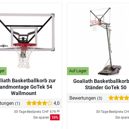
ger
Auf Lager
liath Basketballkorb zur
Goaliath Basketballkorb
andmontage GoTek 54
Ständer GoTek 50
Wallmount
Bewertungen
(3)
tungen
4,0
(1)
30-Tage-Bestpreis
CHF 679.
30-Tage-Bestpreis
CH
00
Sie sparen
10%
Sie spar