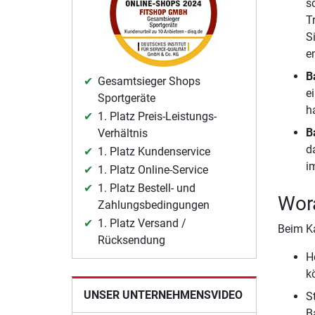
s
T
S
e
B
Gesamtsieger Shops
e
Sportgeräte
h
1. Platz Preis-Leistungs-
B
Verhältnis
d
1. Platz Kundenservice
i
1. Platz Online-Service
1. Platz Bestell- und
Wora
Zahlungsbedingungen
1. Platz Versand /
Beim Ka
Rücksendung
H
k
UNSER UNTERNEHMENSVIDEO
S
B