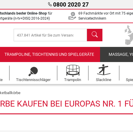
0800 2020 27
tschlands bester Online-Shop
für
69 Fachmärkte vor Ort mit 75 eig
rtgeräte (n-tv+DISQ 2016-2024)
Servicetechnikern
Suchen
TRAMPOLINE, TISCHTENNIS UND SPIELGERÄTE
MASSAGE, Y
te
Tischtennisschläger
Trampolin
Slackline
Spi
ketballkörbe
BE KAUFEN BEI EUROPAS NR. 1 F