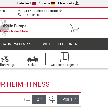
Lieferland
Sprache
Mein Konto
enen
Seit 42 Jahren Ihr Experte für
Heimfitness
69x in Europa
Übersicht der Filialen
OGA UND WELLNESS
WEITERE KATEGORIEN
elfahrzeuge
Gokart
Outdoor-Spielgeräte
ÜR HEIMFITNESS
Artikel pro Seite:
Seite