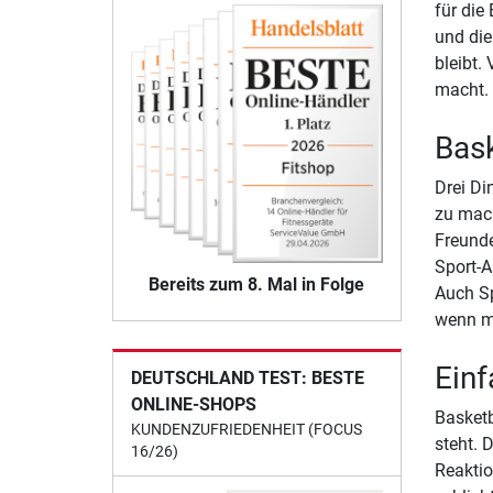
für die
und die
bleibt.
macht. 
Bask
Drei Di
zu mach
Freunde
Sport-A
Bereits zum 8. Mal in Folge
Auch Sp
wenn ma
Einf
DEUTSCHLAND TEST: BESTE
ONLINE-SHOPS
Basketb
KUNDENZUFRIEDENHEIT (FOCUS
steht. 
16/26)
Reaktio