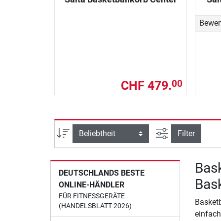
Bewer
CHF 479.
00
Ansicht filtern
Sortierung
Filter
Bask
DEUTSCHLANDS BESTE
Bask
ONLINE-HÄNDLER
FÜR FITNESSGERÄTE
Basketb
(HANDELSBLATT 2026)
einfach