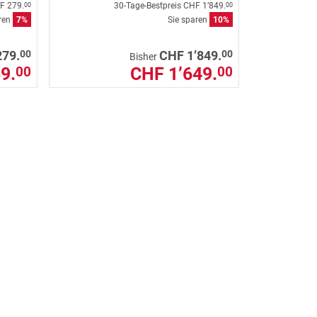
F 279.
30-Tage-Bestpreis
CHF 1’849.
00
00
aren
7%
Sie sparen
10%
00
00
279.
CHF 1’849.
Bisher
9.
CHF 1’649.
00
00