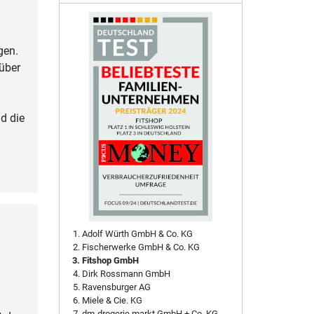
gen.
nüber
d die
Adolf Würth GmbH & Co. KG
Fischerwerke GmbH & Co. KG
Fitshop GmbH
Dirk Rossmann GmbH
Ravensburger AG
Miele & Cie. KG
dm-drogerie markt GmbH + Co. KG