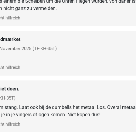
as einem die Scheiben um die Ohren fliegen würden, von daher is
h nicht ganz zu vermeiden.
ht hilfreich
dmærket
November 2025
(TF-KH-35T)
ht hilfreich
iet doen.
KH-35T)
 stang. Laat ook bij de dumbells het metaal Los. Overal metaa
n je in je vingers of ogen komen. Niet kopen dus!
ht hilfreich