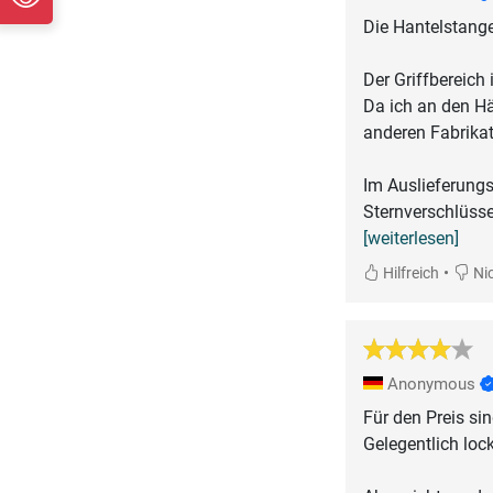
Die Hantelstangen
Der Griffbereich
Da ich an den Hä
anderen Fabrikat
Im Auslieferung
Sternverschlüsse
[weiterlesen]
•
Hilfreich
Nic
Anonymous
Für den Preis si
Gelegentlich loc