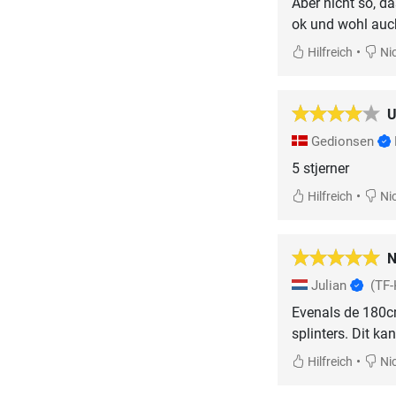
Aber nicht so, d
ok und wohl auc
•
Hilfreich
Nic
U
Gedionsen
5 stjerner
•
Hilfreich
Nic
N
Julian
(TF-
Evenals de 180cm
splinters. Dit ka
•
Hilfreich
Nic