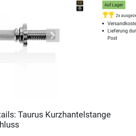
Auf Lager
2x ausgeze
Versandkoste
Lieferung du
Post
Next
ails: Taurus Kurzhantelstange
hluss