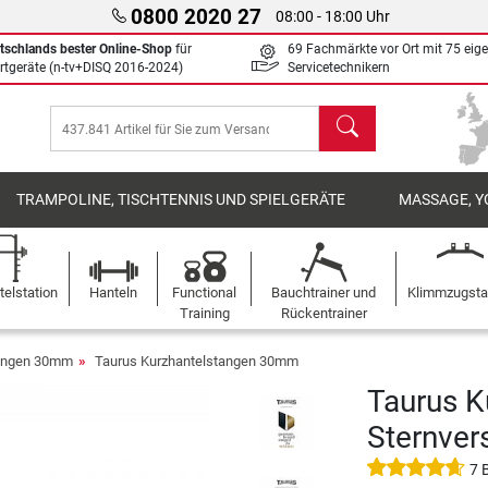
0800 2020 27
08:00 - 18:00 Uhr
tschlands bester Online-Shop
für
69 Fachmärkte vor Ort mit 75 eig
rtgeräte (n-tv+DISQ 2016-2024)
Servicetechnikern
Suchen
TRAMPOLINE, TISCHTENNIS UND SPIELGERÄTE
MASSAGE, Y
elstation
Hanteln
Functional
Bauchtrainer und
Klimmzugst
Training
Rückentrainer
tangen 30mm
Taurus Kurzhantelstangen 30mm
Taurus K
Sternver
7 