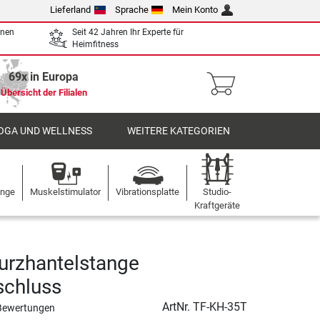
Lieferland
Sprache
Mein Konto
enen
Seit 42 Jahren Ihr Experte für
Heimfitness
69x in Europa
Übersicht der Filialen
OGA UND WELLNESS
WEITERE KATEGORIEN
ange
Muskelstimulator
Vibrationsplatte
Studio-
Kraftgeräte
urzhantelstange
schluss
ArtNr.
TF-KH-35T
Bewertungen