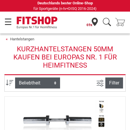
Deutschlands bester Online-Shop
für Sportgeräte (n-tv+DISQ 2016-2024)
69x
Hantelstangen
KURZHANTELSTANGEN 50MM
KAUFEN BEI EUROPAS NR. 1 FÜR
HEIMFITNESS
Ansicht filte
Sortierung
Filter