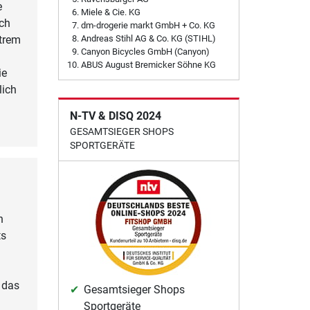
e
Miele & Cie. KG
ach
dm-drogerie markt GmbH + Co. KG
xtrem
Andreas Stihl AG & Co. KG (STIHL)
Canyon Bicycles GmbH (Canyon)
ABUS August Bremicker Söhne KG
ie
lich
N-TV & DISQ 2024
GESAMTSIEGER SHOPS
SPORTGERÄTE
n
ts
 das
Gesamtsieger Shops
Sportgeräte