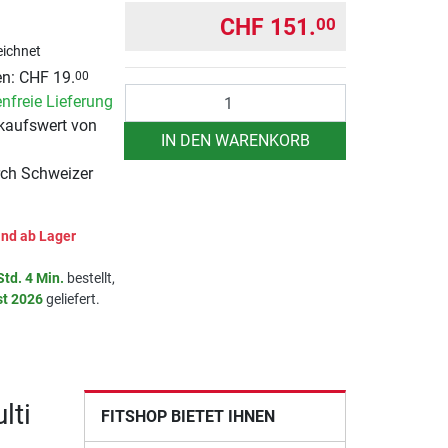
CHF 151.
00
ichnet
n: CHF 19.
00
Anzahl
nfreie Lieferung
kaufswert von
IN DEN WARENKORB
rch Schweizer
nd ab Lager
Std. 4 Min.
bestellt,
st 2026
geliefert.
lti
FITSHOP BIETET IHNEN