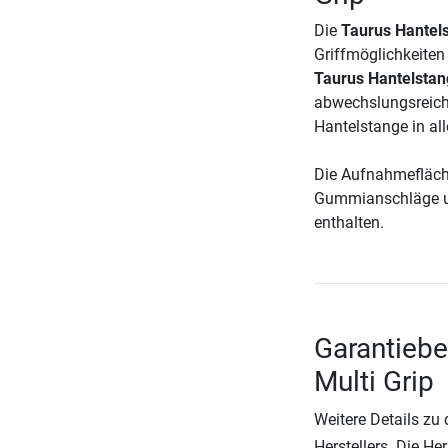
Die
Taurus Hantel
Griffmöglichkeiten 
Taurus Hantelstan
abwechslungsreiche
Hantelstange in al
Die Aufnahmefläch
Gummianschläge un
enthalten.
Garantieb
Multi Grip
Weitere Details zu
Herstellers. Die He