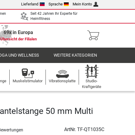
Lieferland
Sprache
Mein Konto
enen
Seit 42 Jahren Ihr Experte für
Heimfitness
69x in Europa
Übersicht der Filialen
OGA UND WELLNESS
WEITERE KATEGORIEN
ange
Muskelstimulator
Vibrationsplatte
Studio-
Kraftgeräte
antelstange 50 mm Multi
ArtNr.
TF-QT1035C
Bewertungen