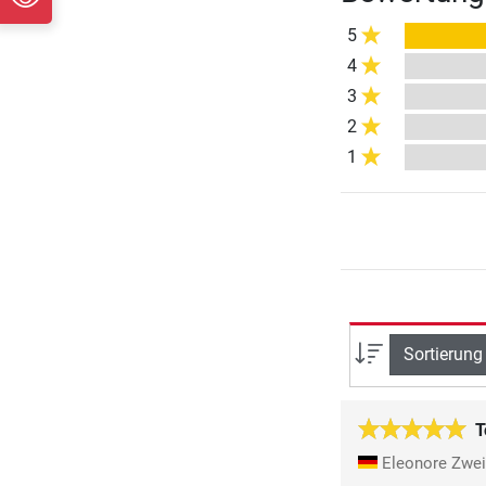
5
4
3
2
1
Sortierung
T
Eleonore Zwe