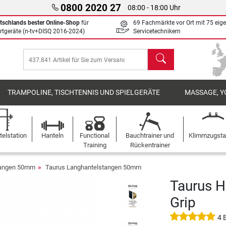
0800 2020 27
08:00 - 18:00 Uhr
tschlands bester Online-Shop
für
69 Fachmärkte vor Ort mit 75 eig
rtgeräte (n-tv+DISQ 2016-2024)
Servicetechnikern
Suchen
TRAMPOLINE, TISCHTENNIS UND SPIELGERÄTE
MASSAGE, Y
elstation
Hanteln
Functional
Bauchtrainer und
Klimmzugst
Training
Rückentrainer
tangen 50mm
Taurus Langhantelstangen 50mm
Taurus H
Grip
4 