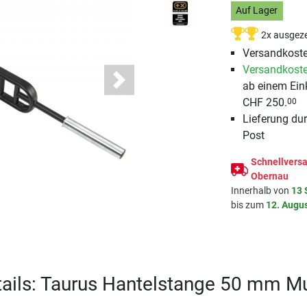
Auf Lager
2x ausgeze
Versandkoste
Versandkoste
ab einem Ein
Next
CHF 250.
00
Lieferung du
Post
Schnellversa
Obernau
Innerhalb von
13 
bis zum
12. Augu
ails: Taurus Hantelstange 50 mm Mu