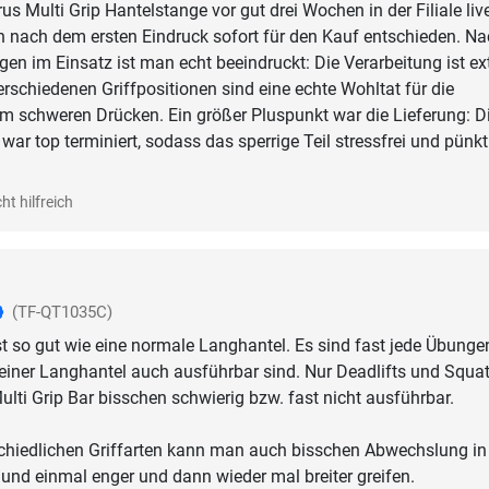
s Multi Grip Hantelstange vor gut drei Wochen in der Filiale liv
 nach dem ersten Eindruck sofort für den Kauf entschieden. N
gen im Einsatz ist man echt beeindruckt: Die Verarbeitung ist e
erschiedenen Griffpositionen sind eine echte Wohltat für die
m schweren Drücken. Ein größer Pluspunkt war die Lieferung: D
ar top terminiert, sodass das sperrige Teil stressfrei und pünkt
ht hilfreich
(TF-QT1035C)
t so gut wie eine normale Langhantel. Es sind fast jede Übunge
 einer Langhantel auch ausführbar sind. Nur Deadlifts und Squa
ulti Grip Bar bisschen schwierig bzw. fast nicht ausführbar.
schiedlichen Griffarten kann man auch bisschen Abwechslung in
 und einmal enger und dann wieder mal breiter greifen.