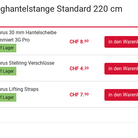
nghantelstange Standard 220 cm
rus 30 mm Hantelscheibe
miert 3G Pro
CHF 8.
in den Waren
60
f Lager
rus Stellring Verschlüsse
CHF 4.
in den Waren
20
f Lager
rus Lifting Straps
CHF 7.
in den Waren
90
f Lager