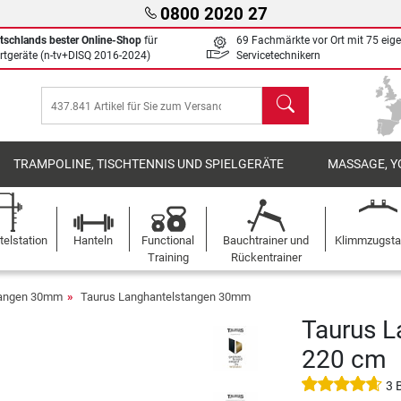
0800 2020 27
tschlands bester Online-Shop
für
69 Fachmärkte vor Ort mit 75 eig
rtgeräte (n-tv+DISQ 2016-2024)
Servicetechnikern
Suchen
TRAMPOLINE, TISCHTENNIS UND SPIELGERÄTE
MASSAGE, Y
elstation
Hanteln
Functional
Bauchtrainer und
Klimmzugst
Training
Rückentrainer
tangen 30mm
Taurus Langhantelstangen 30mm
Taurus L
220 cm
3 