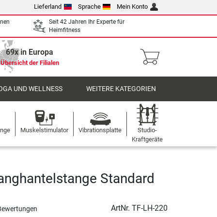
Lieferland
Sprache
Mein Konto
enen
Seit 42 Jahren Ihr Experte für
Heimfitness
69x in Europa
Übersicht der Filialen
OGA UND WELLNESS
WEITERE KATEGORIEN
ange
Muskelstimulator
Vibrationsplatte
Studio-
Kraftgeräte
anghantelstange Standard
ArtNr.
TF-LH-220
Bewertungen