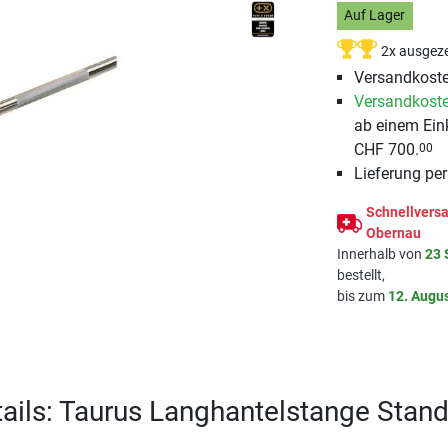
Auf Lager
2x ausgeze
Versandkoste
Versandkoste
ab einem Ein
CHF 700.
00
Lieferung pe
Schnellversa
Obernau
Innerhalb von
23 
bestellt,
bis zum
12. Augu
ails: Taurus Langhantelstange Stan