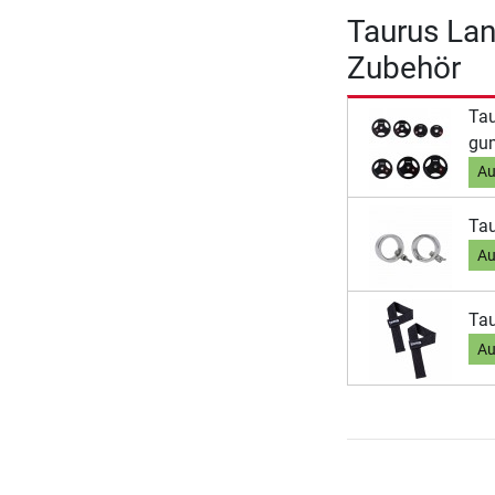
Taurus La
Zubehör
Tau
gum
Au
Tau
Au
Tau
Au