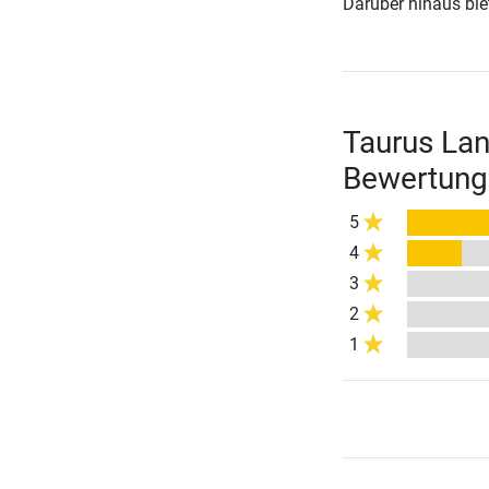
Darüber hinaus biete
Taurus Lan
Bewertung
5
4
3
2
1