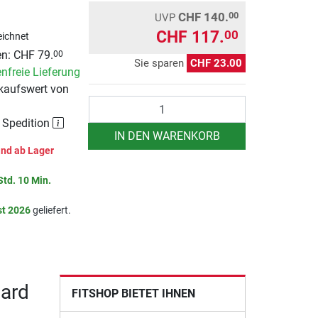
CHF 140.
00
UVP
CHF 117.
00
ichnet
n: CHF 79.
00
Sie sparen
CHF 23.00
nfreie Lieferung
kaufswert von
Anzahl
r Spedition
IN DEN WARENKORB
nd ab Lager
Std. 10 Min.
st 2026
geliefert.
dard
FITSHOP BIETET IHNEN