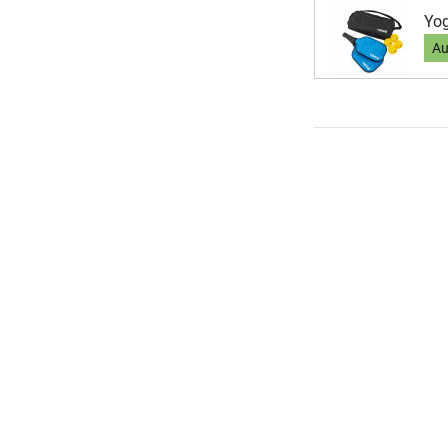
Yog
Au