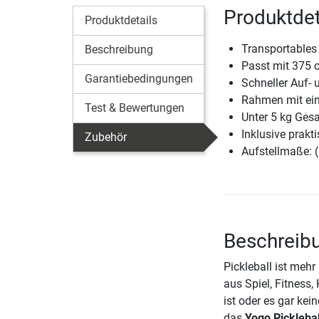
Produktdet
Produktdetails
Transportables 
Beschreibung
Passt mit 375 c
Garantiebedingungen
Schneller Auf- 
Rahmen mit ein
Test & Bewertungen
Unter 5 kg Ges
Inklusive prakt
Zubehör
Aufstellmaße: 
Beschreibu
Pickleball ist mehr 
aus Spiel, Fitness,
ist oder es gar kein
das
Yogo Picklebal