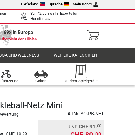
Lieferland
Sprache
Mein Konto
enen
Seit 42 Jahren Ihr Experte für
Heimfitness
69x in Europa
Übersicht der Filialen
OGA UND WELLNESS
WEITERE KATEGORIEN
elfahrzeuge
Gokart
Outdoor-Spielgeräte
kleball-Netz Mini
ArtNr.
YO-PB-NET
Bewertung
CHF 91.
00
UVP
00
n: CHF 19.
00