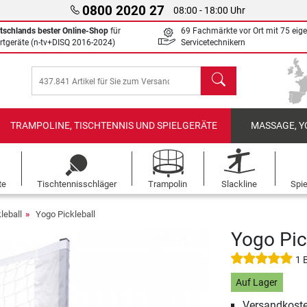
0800 2020 27
08:00 - 18:00 Uhr
tschlands bester Online-Shop
für
69 Fachmärkte vor Ort mit 75 eig
rtgeräte (n-tv+DISQ 2016-2024)
Servicetechnikern
Suchen
TRAMPOLINE, TISCHTENNIS UND SPIELGERÄTE
MASSAGE, Y
te
Tischtennisschläger
Trampolin
Slackline
Spi
leball
Yogo Pickleball
Yogo Pic
1 
Auf Lager
Versandkoste