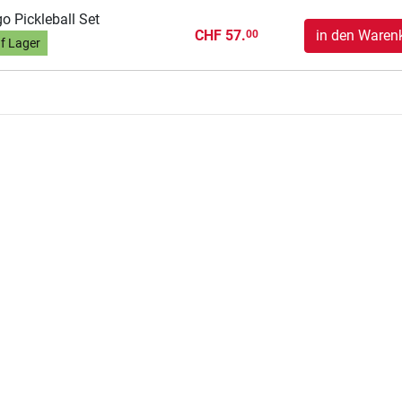
o Pickleball Set
CHF 57.
in den Waren
00
f Lager