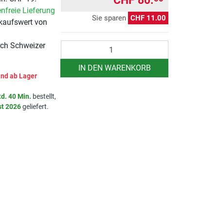
CHF 80.
nfreie Lieferung
Sie sparen
CHF 11.00
kaufswert von
Anzahl
rch Schweizer
IN DEN WARENKORB
nd ab Lager
td. 40 Min.
bestellt,
st 2026
geliefert.