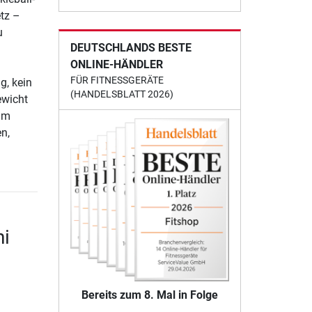
etz –
u
DEUTSCHLANDS BESTE
ONLINE-HÄNDLER
FÜR FITNESSGERÄTE
g, kein
(HANDELSBLATT 2026)
ewicht
um
n,
ni
Bereits zum 8. Mal in Folge