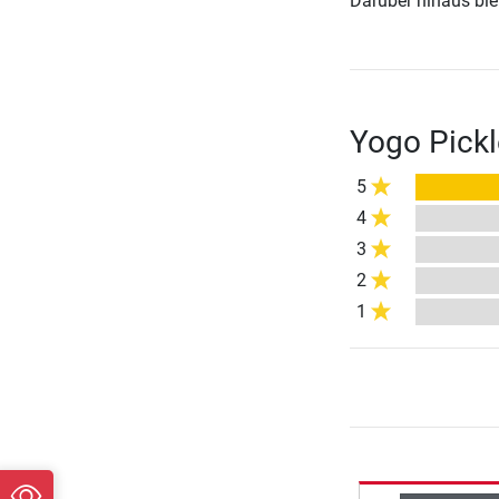
Darüber hinaus biete
Yogo Pickl
5
4
3
2
1