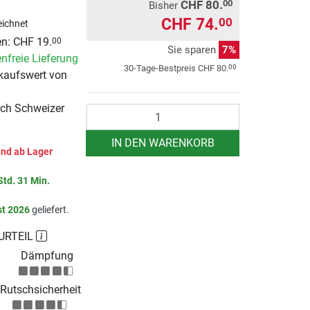
CHF 80.
00
Bisher
CHF 74.
00
ichnet
n: CHF 19.
00
Sie sparen
7%
nfreie Lieferung
00
30-Tage-Bestpreis
CHF 80.
kaufswert von
rch Schweizer
Anzahl
IN DEN WARENKORB
nd ab Lager
Std. 31 Min.
st 2026
geliefert.
URTEIL
Dämpfung
Rutschsicherheit