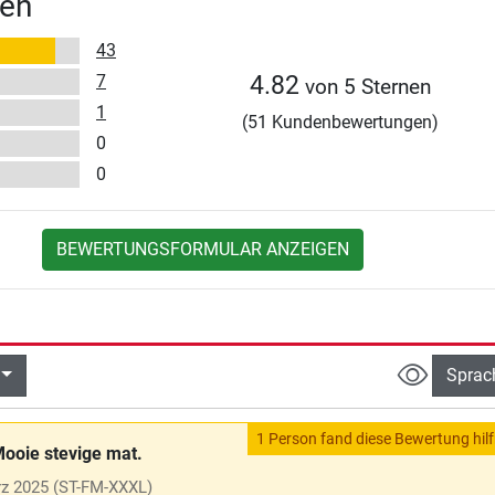
en
43
7
4.82
von 5 Sternen
1
(51 Kundenbewertungen)
0
0
BEWERTUNGSFORMULAR ANZEIGEN
Sprac
1 Person fand diese Bewertung hilf
ooie stevige mat.
z 2025
(ST-FM-XXXL)