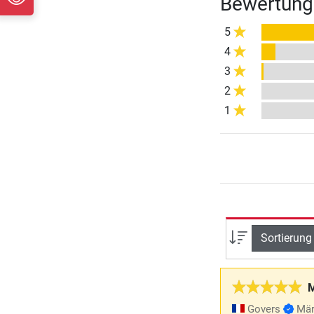
Bewertung
5
4
3
2
1
Sortierung
M
Govers
Mär