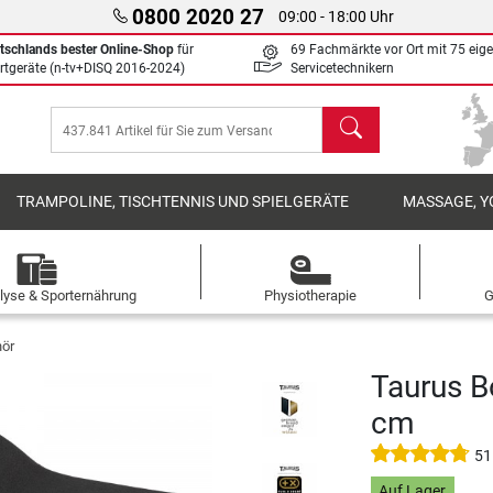
0800 2020 27
09:00 - 18:00 Uhr
tschlands bester Online-Shop
für
69 Fachmärkte vor Ort mit 75 eig
rtgeräte (n-tv+DISQ 2016-2024)
Servicetechnikern
Suchen
TRAMPOLINE, TISCHTENNIS UND SPIELGERÄTE
MASSAGE, Y
lyse & Sporternährung
Physiotherapie
G
hör
Taurus B
cm
51
Auf Lager