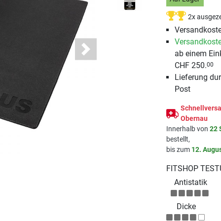
2x ausgeze
Versandkoste
Versandkoste
ab einem Ein
Next
CHF 250.
00
Lieferung du
Post
Schnellversa
Obernau
Innerhalb von
22 
bestellt,
bis zum
12. Augu
FITSHOP TEST
Antistatik
Dicke