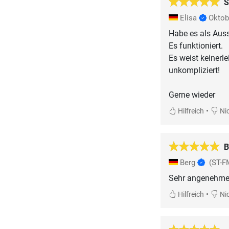
S
Elisa
Oktob
Habe es als Auss
Es funktioniert.
Es weist keinerl
unkompliziert!
Gerne wieder
•
Hilfreich
Nic
B
Berg
(ST-F
Sehr angenehme M
•
Hilfreich
Nic