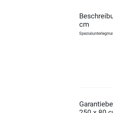
Beschreib
cm
Spezialunterlegmat
Garantieb
250 x 80 