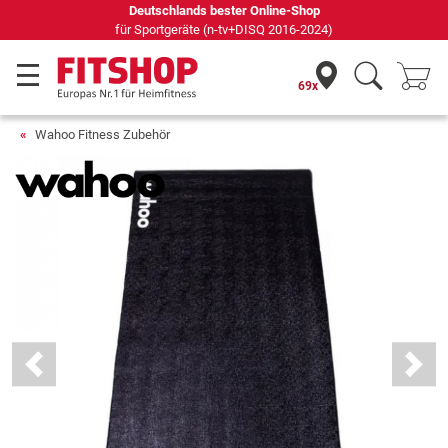
Deutschlands bester Online-Shop
für Sportgeräte (n-tv+DISQ 2016-2024)
69x
Wahoo Fitness Zubehör
Previous
Next