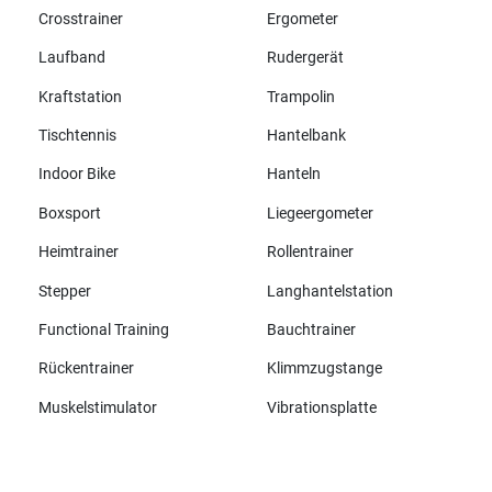
Crosstrainer
Ergometer
Laufband
Rudergerät
Kraftstation
Trampolin
Tischtennis
Hantelbank
Indoor Bike
Hanteln
Boxsport
Liegeergometer
Heimtrainer
Rollentrainer
Stepper
Langhantelstation
Functional Training
Bauchtrainer
Rückentrainer
Klimmzugstange
Muskelstimulator
Vibrationsplatte
Alle Marken