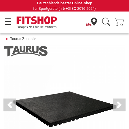
Deutschlands bester Online-Shop
für Sportgeräte (n-tv+DISQ 2016-2024)
69x
Taurus Zubehör
Previous
Next