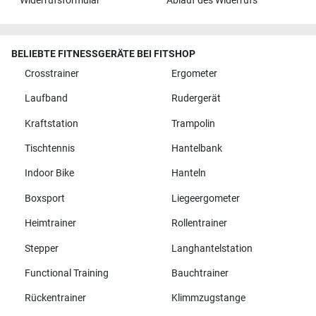
Widerrufsformular
Ablauf des Widerrufs
BELIEBTE FITNESSGERÄTE BEI FITSHOP
Crosstrainer
Ergometer
Laufband
Rudergerät
Kraftstation
Trampolin
Tischtennis
Hantelbank
Indoor Bike
Hanteln
Boxsport
Liegeergometer
Heimtrainer
Rollentrainer
Stepper
Langhantelstation
Functional Training
Bauchtrainer
Rückentrainer
Klimmzugstange