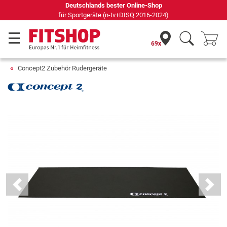
Deutschlands bester Online-Shop
für Sportgeräte (n-tv+DISQ 2016-2024)
69x
Concept2 Zubehör Rudergeräte
Previous
Next