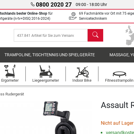
0800 2020 27
09:00 - 18:00 Uhr
tschlands bester Online-Shop
für
69 Fachmärkte vor Ort mit 75 eig
rtgeräte (n-tv+DISQ 2016-2024)
Servicetechnikern
Suchen
TRAMPOLINE, TISCHTENNIS UND SPIELGERÄTE
MASSAGE, Y
Ergometer
Liegeergometer
Indoor Bike
Fitnesstrampolin
ess Rudergerät
Assault 
Nicht auf Lager
versandkosten