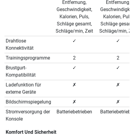
Entfernung,
Entfernung,
Geschwindigkeit,
Geschwindigkeit
Kalorien, Puls,
Kalorien, Puls,
Schläge gesamt,
Schläge gesamt
Schläge/min, Zeit
Schläge/min, Ze
Drahtlose
✓
✓
Konnektivität
Trainingsprogramme
2
2
Brustgurt-
✓
✓
Kompatibilität
Ladefunktion für
✗
✗
externe Geräte
Bildschirmspiegelung
✗
✗
Stromversorgung der
Batteriebetrieben
Batteriebetriebe
Konsole
Komfort Und Sicherheit