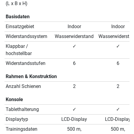
(L x B x H)
Basisdaten
Einsatzgebiet
Indoor
Indoor
Widerstandssystem
Wasserwiderstand
Wasserwidersta
Klappbar /
✓
✓
hochstellbar
Widerstandsstufen
6
6
Rahmen & Konstruktion
Anzahl Schienen
2
2
Konsole
Tablethalterung
✓
✓
Displaytyp
LCD-Display
LCD-Display
Trainingsdaten
500 m,
500 m,