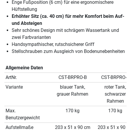
Enge Fußposition (6 cm) für eine ergonomischere
Hüftstellung
Erhöhter Sitz (ca. 40 cm) für mehr Komfort beim Auf-
und Absteigen
Sehr schönes Design mit schrägem Wassertank und
zwei Farbvarianten
Handsympathischer, rutschsicherer Griff
Stellschrauben zum Ausgleich von Bodenunebenheiten
Allgemeine Daten
ArtNr.
CST-BRPRO-B
CST-BRPRO-R
Variante
blauer Tank,
roter Tank,
grauer Rahmen
schwarzer
Rahmen
Max.
170 kg
170 kg
Benutzergewicht
Aufstellmaße
203 x 51 x 90 cm
203 x 51 x 90 c