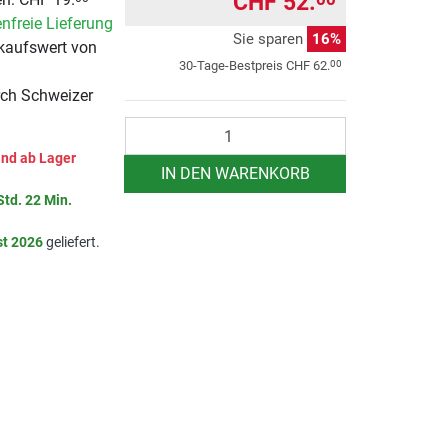
CHF 52.
nfreie Lieferung
Sie sparen
16%
kaufswert von
00
30-Tage-Bestpreis
CHF 62.
rch Schweizer
Anzahl
nd ab Lager
IN DEN WARENKORB
Std. 22 Min.
st 2026
geliefert.