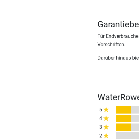
Garantiebe
Für Endverbraucher
Vorschriften.
Darüber hinaus biete
WaterRower
5
4
3
2