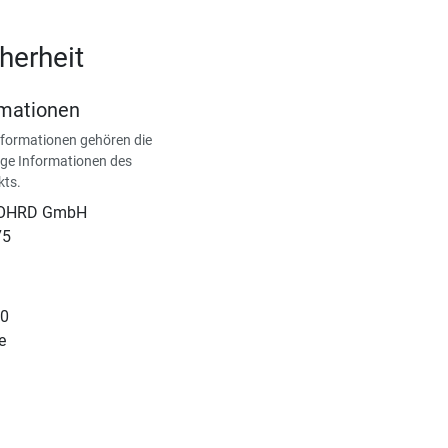
herheit
rmationen
nformationen gehören die
ge Informationen des
kts.
NOHRD GmbH
75
10
e