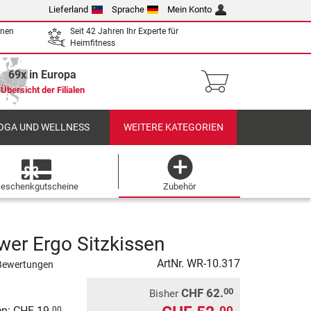
Lieferland
Sprache
Mein Konto
enen
Seit 42 Jahren Ihr Experte für
Heimfitness
69x in Europa
Übersicht der Filialen
OGA UND WELLNESS
WEITERE KATEGORIEN
eschenkgutscheine
Zubehör
er Ergo Sitzkissen
ArtNr.
WR-10.317
Bewertungen
CHF 62.
00
Bisher
00
n: CHF 19.
00