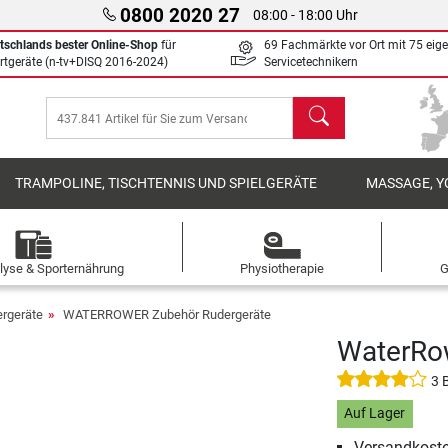
0800 2020 27
08:00 - 18:00 Uhr
tschlands bester Online-Shop
für
69 Fachmärkte vor Ort mit 75 eig
rtgeräte (n-tv+DISQ 2016-2024)
Servicetechnikern
Suchen
TRAMPOLINE, TISCHTENNIS UND SPIELGERÄTE
MASSAGE, Y
lyse & Sporternährung
Physiotherapie
G
rgeräte
WATERROWER Zubehör Rudergeräte
WaterRow
3 
Auf Lager
Versandkoste