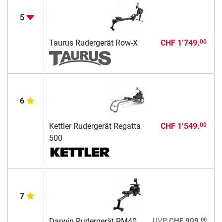
5
Taurus Rudergerät Row-X
CHF 1’749.
00
6
Kettler Rudergerät Regatta
CHF 1’549.
00
500
7
00
Darwin Rudergerät RM40
UVP
CHF 909.