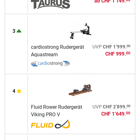
ab
CHF 1’149.
00
3
00
cardiostrong Rudergerät
UVP
CHF 1’999.
CHF 999.
00
Aquastream
4
00
Fluid Rower Rudergerät
UVP
CHF 2’899.
CHF 1’649.
00
Viking PRO V