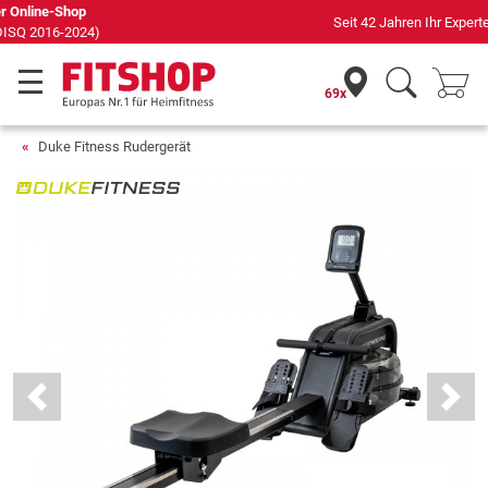
Seit 42 Jahren Ihr Experte für Heimfitness
69x
Duke Fitness Rudergerät
Previous
Next