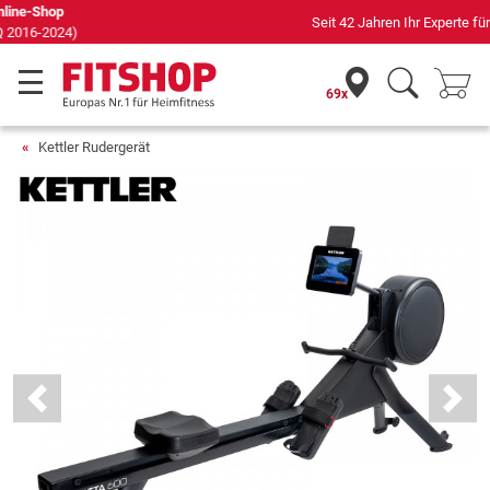
Seit 42 Jahren Ihr Experte für Heimfitness
69x
Kettler Rudergerät
Previous
Next