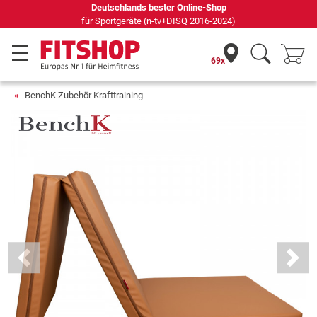
Deutschlands bester Online-Shop
für Sportgeräte (n-tv+DISQ 2016-2024)
69x
BenchK Zubehör Krafttraining
Previous
Next