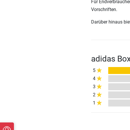
Für Endverbraucher
Vorschriften.
Darüber hinaus biete
adidas Bo
5
4
3
2
1