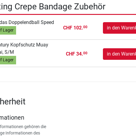
xing Crepe Bandage Zubehör
das Doppelendball Speed
CHF 102.
in den Waren
00
f Lager
tury Kopfschutz Muay
i, S/M
CHF 34.
in den Waren
00
f Lager
herheit
rmationen
nformationen gehören die
ge Informationen des