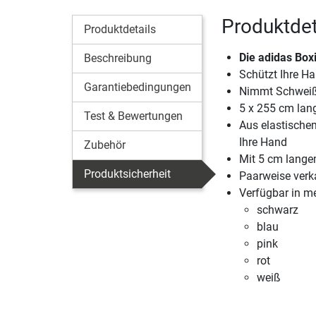
Produktdet
Produktdetails
Die
adidas Box
Beschreibung
Schützt Ihre H
Garantiebedingungen
Nimmt Schweiß 
5 x 255 cm la
Test & Bewertungen
Aus elastische
Ihre Hand
Zubehör
Mit 5 cm lange
Produktsicherheit
Paarweise verk
Verfügbar in m
schwarz
blau
pink
rot
weiß