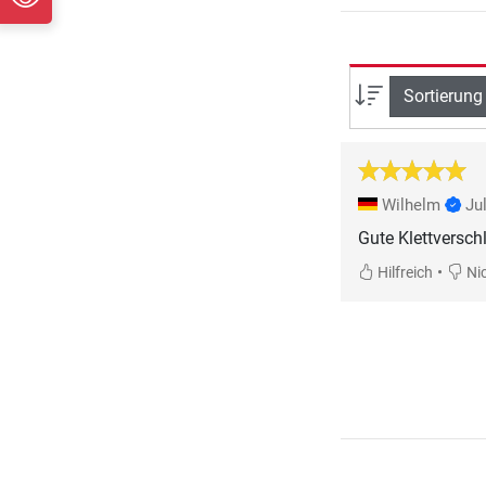
Sortierung
Wilhelm
Ju
Gute Klettversch
•
Hilfreich
Nic