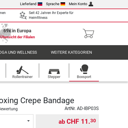
Lieferland
Sprache
Mein Konto
enen
Seit 42 Jahren Ihr Experte für
Heimfitness
69x in Europa
Übersicht der Filialen
OGA UND WELLNESS
WEITERE KATEGORIEN
Rollentrainer
Stepper
Boxsport
oxing Crepe Bandage
ArtNr.
AD-IBP03S
Bewertung
CHF 11.
30
ab