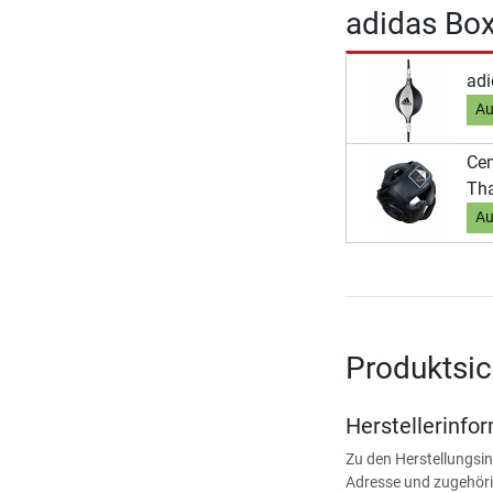
adidas Bo
adi
Au
Cen
Tha
Au
Produktsic
Herstellerinfo
Zu den Herstellungsi
Adresse und zugehöri