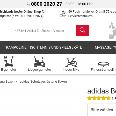
0800 2020 27
08:00 - 18:00 Uhr
tschlands bester Online-Shop
für
69 Fachmärkte vor Ort mit 75 eig
rtgeräte (n-tv+DISQ 2016-2024)
Servicetechnikern
Suchen
TRAMPOLINE, TISCHTENNIS UND SPIELGERÄTE
MASSAGE, Y
Ergometer
Liegeergometer
Indoor Bike
Fitnesstrampolin
ung Boxen
adidas Schutzausrüstung Boxen
adidas B
1 
Bitte wählen