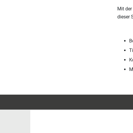
Mit der
dieser 
B
T
K
M