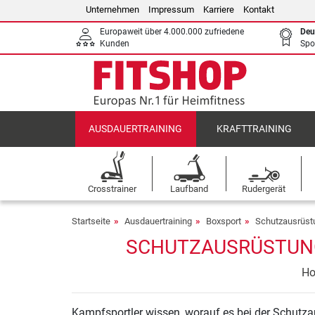
Unternehmen
Impressum
Karriere
Kontakt
Europaweit über 4.000.000 zufriedene
Deu
Kunden
Spo
AUSDAUERTRAINING
KRAFTTRAINING
Crosstrainer
Laufband
Rudergerät
Startseite
Ausdauertraining
Boxsport
Schutzausrüst
SCHUTZAUSRÜSTUNG 
Ho
Kampfsportler wissen, worauf es bei der Schutz