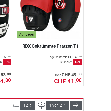
Auf Lager
RDX Gekrümmte Pratzen T1
HF 53.
30-Tage-Bestpreis
CHF 49.
00
00
en
16%
Sie sparen
16%
00
00
 53.
CHF 49.
Bisher
4.
CHF 41.
00
00
Artikel pro Seite:
Seite
weiter