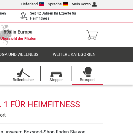
Lieferland
Sprache
Mein Konto
enen
Seit 42 Jahren Ihr Experte für
Heimfitness
69x in Europa
Übersicht der Filialen
OGA UND WELLNESS
WEITERE KATEGORIEN
Rollentrainer
Stepper
Boxsport
 1 FÜR HEIMFITNESS
ort
In unserem Boxsport-Shop finden Sie von