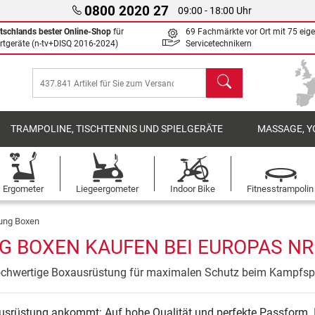
0800 2020 27
09:00 - 18:00 Uhr
tschlands bester Online-Shop
für
69 Fachmärkte vor Ort mit 75 eig
rtgeräte (n-tv+DISQ 2016-2024)
Servicetechnikern
Suchen
TRAMPOLINE, TISCHTENNIS UND SPIELGERÄTE
MASSAGE, Y
Ergometer
Liegeergometer
Indoor Bike
Fitnesstrampolin
ung Boxen
BOXEN KAUFEN BEI EUROPAS NR.
chwertige Boxausrüstung für maximalen Schutz beim Kampfsp
ausrüstung ankommt: Auf hohe Qualität und perfekte Passform. 