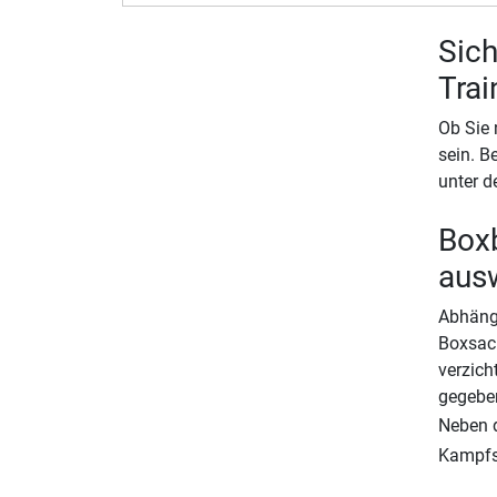
Sich
Tra
Ob Sie 
sein. B
unter d
Boxb
aus
Abhängi
Boxsack
verzich
gegeben
Neben 
Kampfsp