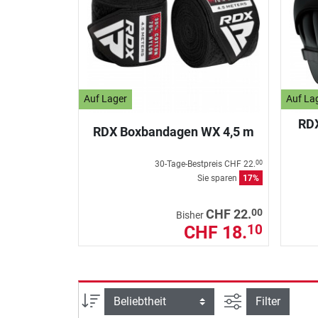
Auf Lager
Auf La
RDX
RDX Boxbandagen WX 4,5 m
30-Tage-Bestpreis
CHF 22.
00
Sie sparen
17%
00
CHF 22.
Bisher
CHF 18.
10
Ansicht filtern
Sortierung
Filter