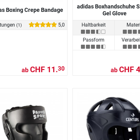
adidas Boxhandschuhe 
as Boxing Crepe Bandage
Gel Glove
tungen
5,0
Haltbarkeit
Materi
(1)
Passform
Verarbe
CHF 11.
CHF 4
30
ab
ab