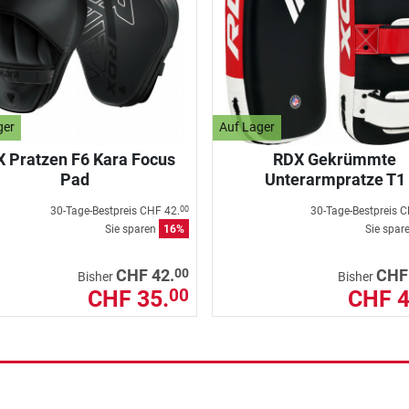
ger
Auf Lager
 Pratzen F6 Kara Focus
RDX Gekrümmte
Pad
Unterarmpratze T1
30-Tage-Bestpreis
CHF 42.
30-Tage-Bestpreis
C
00
Sie sparen
16%
Sie spar
00
CHF 42.
CHF
Bisher
Bisher
CHF 35.
CHF 4
00