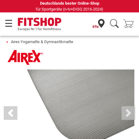
Deutschlands bester Online-Shop
für Sportgeräte (n-tv+DISQ 2016-2024)
69x
Airex Yogamatte & Gymnastikmatte
Previous
Next