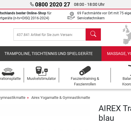
0800 2020 27
08:00 - 18:00 Uhr
tschlands bester Online-Shop
für
69 Fachmärkte vor Ort mit 75 eig
rtgeräte (n-tv+DISQ 2016-2024)
Servicetechnikern
Suchen
TRAMPOLINE, TISCHTENNIS UND SPIELGERÄTE
MASSAGE, Y
rationsplatte
Muskelstimulator
Faszientraining &
Bala
Faszienrollen
Koord
Gymnastikmatte
Airex Yogamatte & Gymnastikmatte
AIREX Tr
blau