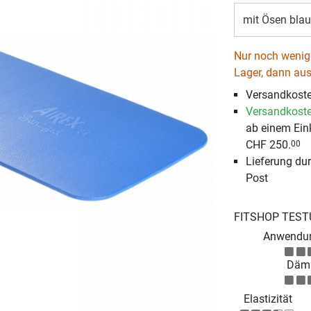
mit Ösen blau
Nur noch wenige
Lager, dann aus
Versandkost
Versandkoste
ab einem Ein
CHF 250.
00
Lieferung du
Post
FITSHOP TEST
Anwendun
Däm
Elastizität