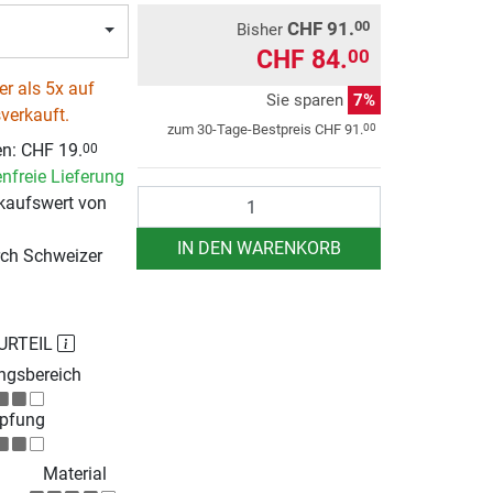
CHF 91.
00
Bisher
CHF 84.
00
r als 5x auf
Sie sparen
7%
verkauft.
00
zum 30-Tage-Bestpreis
CHF 91.
en:
CHF 19.
00
nfreie Lieferung
Anzahl
kaufswert von
IN DEN WARENKORB
rch Schweizer
URTEIL
gsbereich
pfung
Material