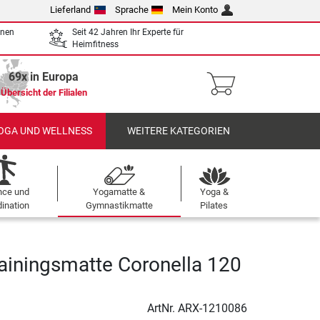
Lieferland
Sprache
Mein Konto
enen
Seit 42 Jahren Ihr Experte für
Heimfitness
69x in Europa
Übersicht der Filialen
OGA UND WELLNESS
WEITERE KATEGORIEN
nce und
Yogamatte &
Yoga &
ination
Gymnastikmatte
Pilates
ainingsmatte Coronella 120
ArtNr.
ARX-1210086