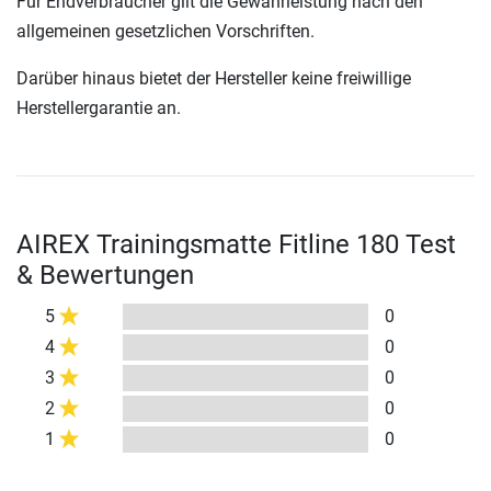
Für Endverbraucher gilt die Gewährleistung nach den
allgemeinen gesetzlichen Vorschriften.
Darüber hinaus bietet der Hersteller keine freiwillige
Herstellergarantie an.
AIREX Trainingsmatte Fitline 180 Test
& Bewertungen
5
0
4
0
3
0
2
0
1
0