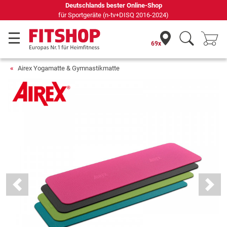
Deutschlands bester Online-Shop
für Sportgeräte (n-tv+DISQ 2016-2024)
69x
Airex Yogamatte & Gymnastikmatte
Previous
Next