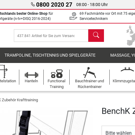
0800 2020 27
08:00 - 18:00 Uhr
tschlands bester Online-Shop
für
69 Fachmärkte vor Ort mit 75 eig
rtgeräte (n-tv+DISQ 2016-2024)
Servicetechnikern
Suchen
TRAMPOLINE, TISCHTENNIS UND SPIELGERÄTE
MASSAGE, Y
elstation
Hanteln
Functional
Bauchtrainer und
Klimmzugst
Training
Rückentrainer
 Zubehör Krafttraining
BenchK Z
Bitte wählen