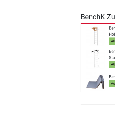
BenchK Zu
Ben
Hol
Au
Ben
Sta
Au
Ben
Au