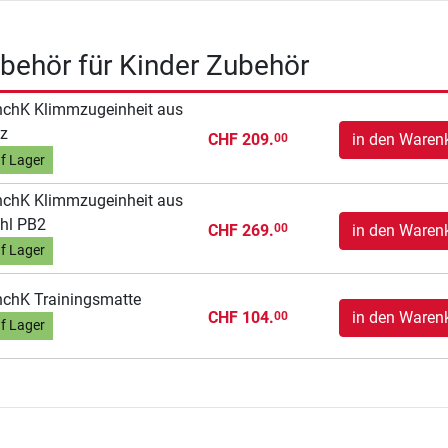
behör für Kinder Zubehör
chK Klimmzugeinheit aus
z
CHF 209.
in den Waren
00
f Lager
chK Klimmzugeinheit aus
hl PB2
CHF 269.
in den Waren
00
f Lager
chK Trainingsmatte
CHF 104.
in den Waren
00
f Lager