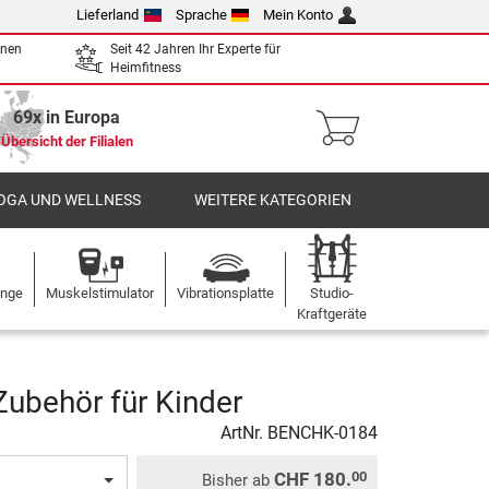
Lieferland
Sprache
Mein Konto
enen
Seit 42 Jahren Ihr Experte für
Heimfitness
69x in Europa
Übersicht der Filialen
OGA UND WELLNESS
WEITERE KATEGORIEN
ange
Muskelstimulator
Vibrationsplatte
Studio-
Kraftgeräte
ubehör für Kinder
ArtNr.
BENCHK-0184
CHF 180.
00
Bisher ab