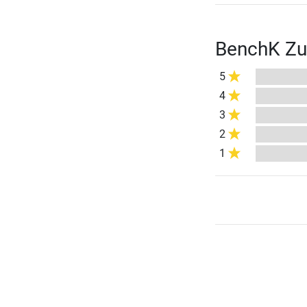
BenchK Zub
5
4
3
2
1