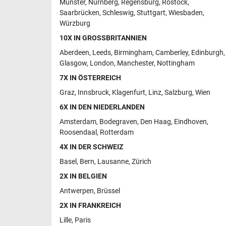
Münster
,
Nürnberg
,
Regensburg
,
Rostock
,
Saarbrücken
,
Schleswig
,
Stuttgart
,
Wiesbaden
,
Würzburg
10X IN GROSSBRITANNIEN
Aberdeen
,
Leeds
,
Birmingham
,
Camberley
,
Edinburgh
,
Glasgow
,
London
,
Manchester
,
Nottingham
7X IN ÖSTERREICH
Graz
,
Innsbruck
,
Klagenfurt
,
Linz
,
Salzburg
,
Wien
6X IN DEN NIEDERLANDEN
Amsterdam
,
Bodegraven
,
Den Haag
,
Eindhoven
,
Roosendaal
,
Rotterdam
4X IN DER SCHWEIZ
Basel
,
Bern
,
Lausanne
,
Zürich
2X IN BELGIEN
Antwerpen
,
Brüssel
2X IN FRANKREICH
Lille
,
Paris