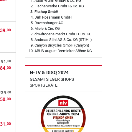
Adolf Würth GmbH & Co. KG
Fischerwerke GmbH & Co. KG
Fitshop GmbH
Dirk Rossmann GmbH
Ravensburger AG
Miele & Cie. KG
39.
00
dm-drogerie markt GmbH + Co. KG
Andreas Stihl AG & Co. KG (STIHL)
Canyon Bicycles GmbH (Canyon)
ABUS August Bremicker Söhne KG
00
 91.
84.
00
N-TV & DISQ 2024
GESAMTSIEGER SHOPS
SPORTGERÄTE
00
239.
50.
00
31.
00