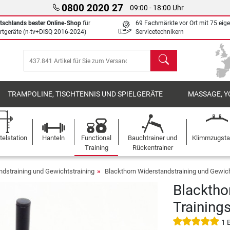
0800 2020 27
09:00 - 18:00 Uhr
tschlands bester Online-Shop
für
69 Fachmärkte vor Ort mit 75 eig
rtgeräte (n-tv+DISQ 2016-2024)
Servicetechnikern
Suchen
TRAMPOLINE, TISCHTENNIS UND SPIELGERÄTE
MASSAGE, Y
elstation
Hanteln
Functional
Bauchtrainer und
Klimmzugst
Training
Rückentrainer
ndstraining und Gewichtstraining
Blackthorn Widerstandstraining und Gewich
Blacktho
Trainings
1 