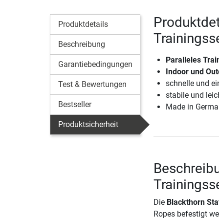
Produktdet
Produktdetails
Trainingss
Beschreibung
Paralleles Tra
Garantiebedingungen
Indoor und Out
schnelle und e
Test & Bewertungen
stabile und leic
Bestseller
Made in Germa
Produktsicherheit
Beschreibu
Trainingss
Die
Blackthorn Sta
Ropes befestigt we