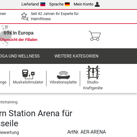
Lieferland
Sprache
Mein Konto
enen
Seit 42 Jahren Ihr Experte für
Heimfitness
69x in Europa
Übersicht der Filialen
OGA UND WELLNESS
WEITERE KATEGORIEN
ange
Muskelstimulator
Vibrationsplatte
Studio-
Kraftgeräte
tstraining
rn Station Arena für
seile
ArtNr.
AER-ARENA
Bewertung