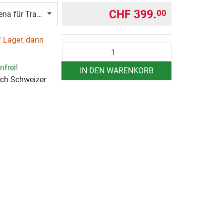
CHF 399.
00
ena für Trainingsseile
 Lager, dann
Anzahl
frei!
IN DEN WARENKORB
rch Schweizer