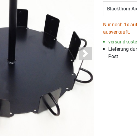
Blackthorn Ar
Nur noch 1x auf
ausverkauft.
versandkosten
Lieferung du
Post
Next