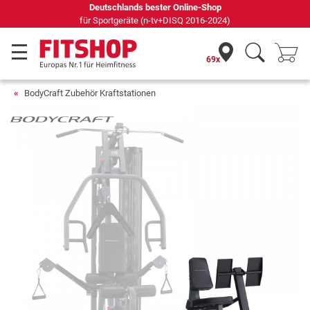
Deutschlands bester Online-Shop
für Sportgeräte (n-tv+DISQ 2016-2024)
69x
BodyCraft Zubehör Kraftstationen